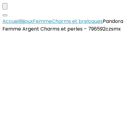
Accueil
Bijoux
Femme
Charms et breloques
Pandora
Femme Argent Charms et perles – 796592czsmx