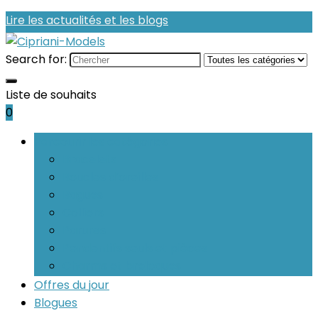
Lire les actualités et les blogs
Search for:
Liste de souhaits
0
Parcourir les catégories
Bracelets
Boucles d’oreilles
Bagues
Colliers
Parures
Pendentifs seuls et pièces
Charms et breloques
Offres du jour
Blogues