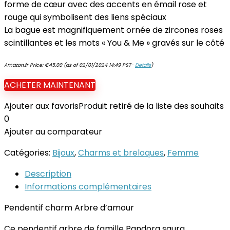
forme de cœur avec des accents en émail rose et
rouge qui symbolisent des liens spéciaux
La bague est magnifiquement ornée de zircones roses
scintillantes et les mots « You & Me » gravés sur le côté
Amazon.fr Price:
€
45.00
(as of 02/01/2024 14:49 PST-
Details
)
ACHETER MAINTENANT
Ajouter aux favoris
Produit retiré de la liste des souhaits
0
Ajouter au comparateur
Catégories:
Bijoux
,
Charms et breloques
,
Femme
Description
Informations complémentaires
Pendentif charm Arbre d’amour
Ce pendentif arbre de famille Pandora saura