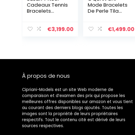
Cadeaux Tennis
Mode Bracelets
Bracelets
De Perle Tila
Aigue-marine
Mixte Femmes
Bijoux pour
Bracelets
femmes Cristal
Extensibles
€
3,199.00
€
1,499.00
Bracelet Bijoux
Bracelets Bons
Cadeaux pour
Faits À La Main
femmes
Anniversaire
Personnalisé
Graduation
Cadeaux
À propos de nous
d’anniversaire
pour Maman
Dames
Cipriani-Models est un site Web moderne de
comparaison et d’examen des prix qui propose les
meilleures offres disponibles sur amazon et vous tient
au courant des derniers blogs ajoutés. Toutes les
images sont la propriété de leurs propriétaires
respectifs. Tout le contenu cité est dérivé de leurs
sources respectives.