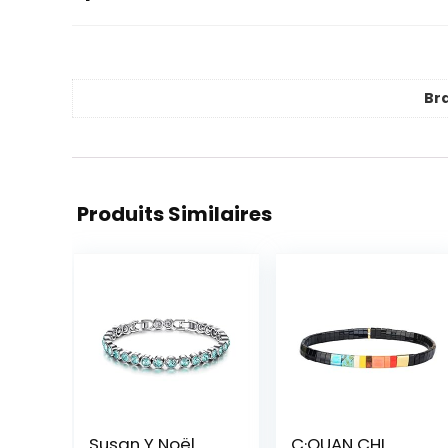
Br
Produits Similaires
Susan Y Noël
C·QUAN CHI