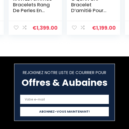
Bracelets Rang
Bracelet
De Perles En
D’amitié Pour
Heishi Bracelet
Femmes
pendentif En
Bracelet
Perle De
Réglable Bijoux
€
1,399.00
€
1,199.00
Coquillage Doré
Bracelets En
Plaqué Fait A La
Corde Tressée à
Main Bracelet
La Main
D’amitié
Bohémien
REJOIGNEZ NOTRE LISTE DE COURRIER POUR
Offres & Aubaines