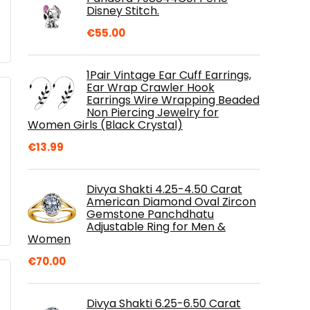
Disney Stitch.
€
55.00
1Pair Vintage Ear Cuff Earrings,
Ear Wrap Crawler Hook
Earrings Wire Wrapping Beaded
Non Piercing Jewelry for
Women Girls (Black Crystal)
€
13.99
Divya Shakti 4.25-4.50 Carat
American Diamond Oval Zircon
Gemstone Panchdhatu
Adjustable Ring for Men &
Women
€
70.00
Divya Shakti 6.25-6.50 Carat