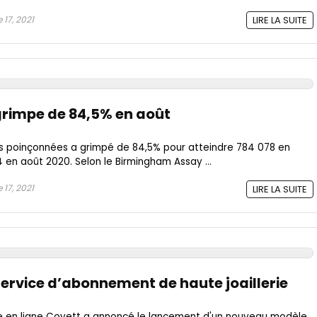
17, 2021
LIRE LA SUITE
grimpe de 84,5% en août
s poinçonnées a grimpé de 84,5% pour atteindre 784 078 en
 en août 2020. Selon le Birmingham Assay ...
17, 2021
LIRE LA SUITE
service d’abonnement de haute joaillerie
rie en ligne Covett a annoncé le lancement d'un nouveau modèle