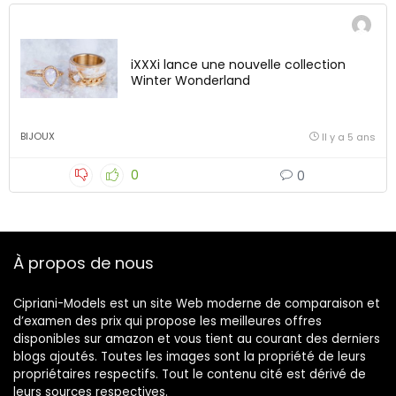
iXXXi lance une nouvelle collection
Winter Wonderland
BIJOUX
Il y a 5 ans
0
0
À propos de nous
Cipriani-Models est un site Web moderne de comparaison et
d’examen des prix qui propose les meilleures offres
disponibles sur amazon et vous tient au courant des derniers
blogs ajoutés. Toutes les images sont la propriété de leurs
propriétaires respectifs. Tout le contenu cité est dérivé de
leurs sources respectives.