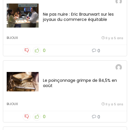
Ne pas nuire : Eric Braunwart sur les
joyaux du commerce équitable
BIJOUX
Il y a 5 ans
0
0
Le poinçonnage grimpe de 84,5% en
août
BIJOUX
Il y a 5 ans
0
0