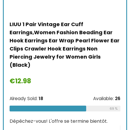
Pair Vintage Ear Cuff
NA Studs Earr
gs,Women Fashion Beading Ear
Copper, Silve
arrings Ear Wrap Pearl Flower Ear
Shape Earring
Crawler Hook Earrings Non
€
25.99
ng Jewelry for Women Girls
)
Already Sold:
21
8
Dépêchez-vous! L
Sold:
18
Available:
26
0
2
2
69 %
-vous! L'offre se termine bientôt.
ACHETER MAIN