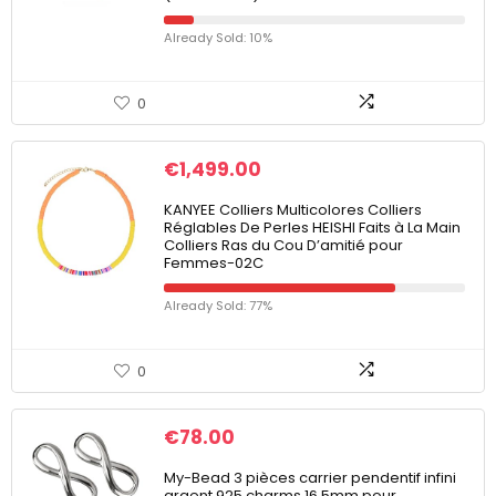
Already Sold: 10%
0
€
1,499.00
KANYEE Colliers Multicolores Colliers
Réglables De Perles HEISHI Faits à La Main
Colliers Ras du Cou D’amitié pour
Femmes-02C
Already Sold: 77%
0
€
78.00
My-Bead 3 pièces carrier pendentif infini
argent 925 charms 16.5mm pour