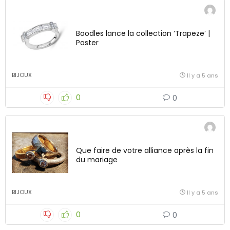
Boodles lance la collection ‘Trapeze’ |
Poster
BIJOUX
Il y a 5 ans
0
0
Que faire de votre alliance après la fin
du mariage
BIJOUX
Il y a 5 ans
0
0