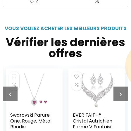
0
VOUS VOULEZ ACHETER LES MEILLEURS PRODUITS
Vérifier les dernières
offres
i Parure
EVER FAITH®
Yumilok Col
ge, Métal
Cristal Autrichien
perle femme
Forme V Fantaisie
boucles d’o