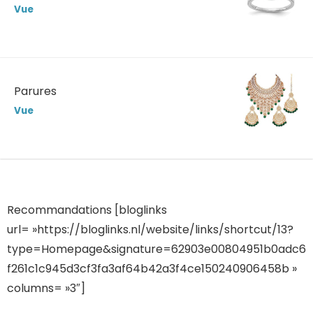
Vue
Parures
Vue
Recommandations [bloglinks
url= »https://bloglinks.nl/website/links/shortcut/13?
type=Homepage&signature=62903e00804951b0adc6
f261c1c945d3cf3fa3af64b42a3f4ce150240906458b »
columns= »3″]