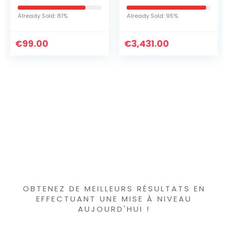
Parures Bijoux
perle femme
Transparent Ton
ensemble 
d: 81%
Already Sold: 95%
Already Sold: 
d’argent N01911-9
bijoux de p
collier bou
€
3,431.00
€
d’oreille e
1,998.00
925, collier
ange mign
zircon incr
blanc
Vous avez trouvé
quelque chose
d'intéressant ?
OBTENEZ DE MEILLEURS RÉSULTATS EN
EFFECTUANT UNE MISE À NIVEAU
AUJOURD'HUI !