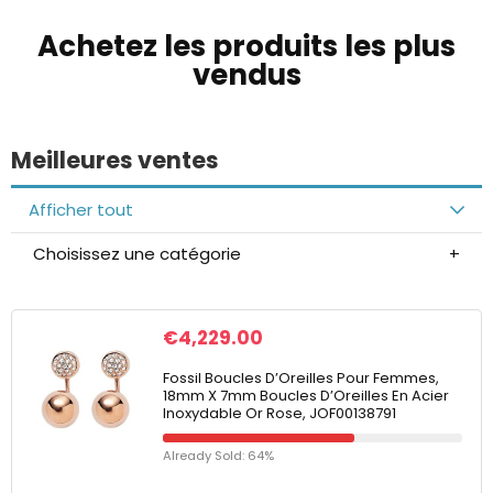
Achetez les produits les plus
vendus
Meilleures ventes
Afficher tout
Choisissez une catégorie
€
4,229.00
Fossil Boucles D’Oreilles Pour Femmes,
18mm X 7mm Boucles D’Oreilles En Acier
Inoxydable Or Rose, JOF00138791
Already Sold: 64%