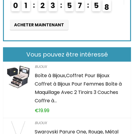
2
3
5
7
5
6
7
ER MAINTENANT
Vous pouvez être intéressé
BIJOUX
Boîte à Bijoux,Coffret Pour Bijoux
Coffret à Bijoux Pour Femmes Boîte à
Maquillage Avec 2 Tiroirs 3 Couches
Coffre à…
€
19.99
BIJOUX
Swarovski Parure One, Rouge, Métal