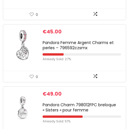
0
€
45.00
Pandora Femme Argent Charms et
perles – 796592czsmx
Already Sold: 27%
0
€
49.00
Pandora Charm 798012FPC breloque
« Sisters » pour femme
Already Sold: 51%