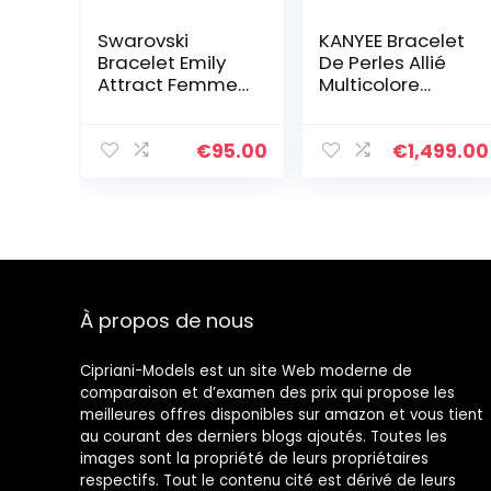
Swarovski
KANYEE Bracelet
Bracelet Emily
De Perles Allié
Attract Femme,
Multicolore
Coupe Ronde,
Bracelets
Métal Rhodié,
D’amitié
Taille M, Blanc
Réglables
€
95.00
€
1,499.00
Cadeau Fait A
La Main pour
Femmes-017A
À propos de nous
Cipriani-Models est un site Web moderne de
comparaison et d’examen des prix qui propose les
meilleures offres disponibles sur amazon et vous tient
au courant des derniers blogs ajoutés. Toutes les
images sont la propriété de leurs propriétaires
respectifs. Tout le contenu cité est dérivé de leurs