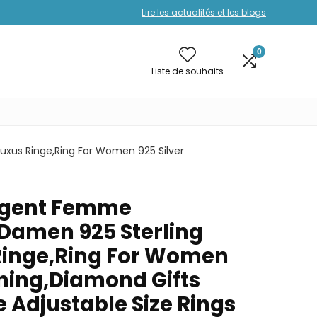
Lire les actualités et les blogs
0
Liste de souhaits
xus Ringe,Ring For Women 925 Silver
rgent Femme
Damen 925 Sterling
 Ringe,Ring For Women
ining,Diamond Gifts
 Adjustable Size Rings