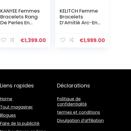
KANYEE Femmes
KELITCH Femme
Bracelets Rang
Bracelets
De Perles En
D’Amitié Arc-En-
Heishi Bracelet
Ciel Bracelets
pendentif En
Rang De Plage
Perle De
Faits À La Main
€
1,399.00
€
1,999.00
Coquillage Doré
Bracelets Miyuki
Plaqué Fait A La
Pour Femme
Main Bracelet
D’amitié
Bohémien
Liens rapides
Déclarations
Home
Politique de
confidentialité
Tout magasiner
termes et conditions
Blogues
Divulgation d’affiliation
Faire de la publicité