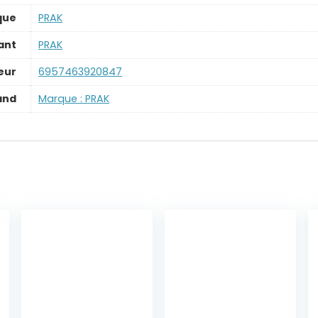
que
‎PRAK
ant
‎PRAK
eur
‎6957463920847
and
Marque : PRAK