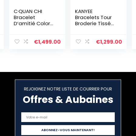
C·QUAN CHI
KANYEE
Bracelet
Bracelets Tour
D’amitié Coloré
Broderie Tissé
pour Femmes
Bracelets
Bracelets
Extensible Fait A
Extensibles De
La Main Bracelet
€
1,499.00
€
1,299.00
Perles Tila
Charm D’amitié
Bracelets
Pour Femmes
Charme
Hommes
REJOIGNEZ NOTRE LISTE DE COURRIER POUR
Offres & Aubaines