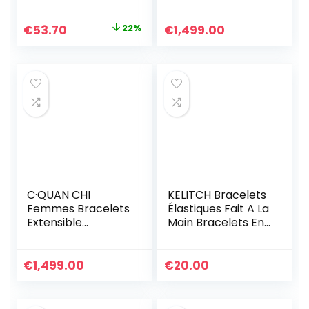
Réglables Cadeau
Fait A La Main pour
Le
Le
€
53.70
22%
€
1,499.00
Femmes-017A
prix
prix
initial
actuel
était :
est :
€69.00.
€53.70.
C·QUAN CHI
KELITCH Bracelets
Femmes Bracelets
Élastiques Fait A La
Extensible
Main Bracelets En
Bracelet D’amitié
Perles De Tila
Bracelets Rang en
Coloré Bracelets
Perles Miyuki Tila
Ligne Spécial Pour
€
1,499.00
€
20.00
Colorés
Femmes (1A)