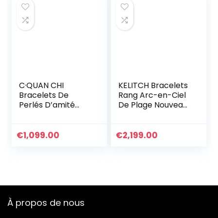
C·QUAN CHI
KELITCH Bracelets
Bracelets De
Rang Arc-en-Ciel
Perlés D’amité
De Plage Nouveau
Bracelets Tissé à
Boho Bracelet
La Main Bracelets
D’amitié Tressé
Lettre Bracelets
Cadeau D’été
€
1,099.00
€
2,199.00
De Femme
Bracelets De Plage
De Boho Bijoux De
Charm De Mode
Pour Les Filles
À propos de nous