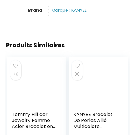
Brand
Marque : KANYEE
Produits Similaires
Tommy Hilfiger
KANYEE Bracelet
Jewelry Femme
De Perles Allié
Acier Bracelet en
Multicolore
chaîne – 2701036
Bracelets D’amitié