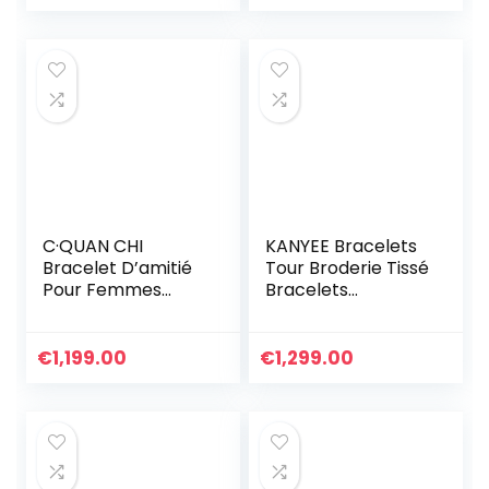
Imperméables
Bracelets en Cuir
Pour Femme
Cadeau
D’anniversaire
Réglable
C·QUAN CHI
KANYEE Bracelets
Bracelet D’amitié
Tour Broderie Tissé
Pour Femmes
Bracelets
Bracelet Réglable
Extensible Fait A La
Bijoux Bracelets En
Main Bracelet
Corde Tressée à
Charm D’amitié
€
1,199.00
€
1,299.00
La Main
Pour Femmes
Hommes