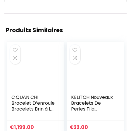
Produits Similaires
C·QUAN CHI
KELITCH Nouveaux
Bracelet D’enroule
Bracelets De
Bracelets Brin à La
Perles Tila
Main D’amitié
Bracelets
Bijoux De Bracelet
D’enveloppant De
à Breloques Et
Brins Multi Couleur
€
1,199.00
€
22.00