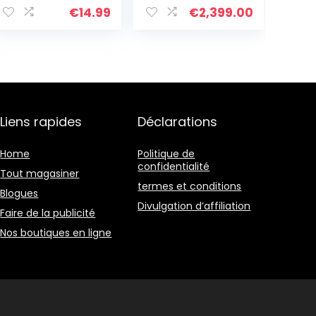
De Corde Faits à
Bracelets
€
14.99
€
2,399.00
La Main Pour
D’amitié Fait À
Femmes – 23I
La Main D’exquis
pour Les
Femmes Filles
Bracelet
Personnalisé
Liens rapides
Déclarations
Home
Politique de
confidentialité
Tout magasiner
termes et conditions
Blogues
Divulgation d’affiliation
Faire de la publicité
Nos boutiques en ligne