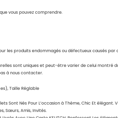
re que vous pouvez comprendre.
ur les produits endommagés ou défectueux causés par d
elles sont uniques et peut-être varier de celui montré d
 pas à nous contacter.
es), Taille Réglable
ts Sont Nés Pour L’occasion à Thème, Chic Et élégant. Va
s, Sœurs, Amis, Invités.
t Livrés Avec Une Carte KELITCH, Renforcent Les élémen