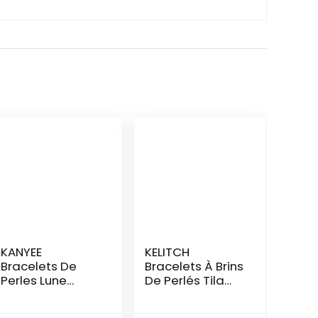
KANYEE
KELITCH
Bracelets De
Bracelets À Brins
Perles Lune
De Perlés Tila
Bracelet Rang
Bracelets De
Coloré Bracelets
Charme