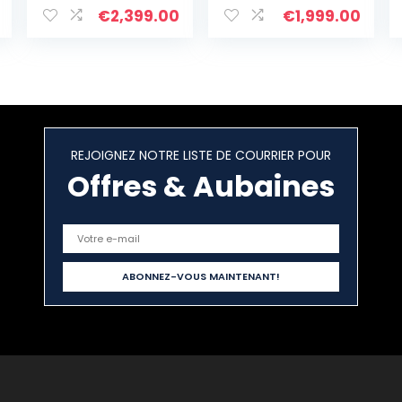
De Rocaille À
Faits À La Main
€
2,399.00
€
1,999.00
Breloques
Bracelets Miyuki
Enroulé En Cuir
Pour Femme
REJOIGNEZ NOTRE LISTE DE COURRIER POUR
Offres & Aubaines