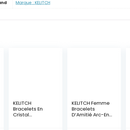
and
Marque : KELITCH
KELITCH
KELITCH Femme
Bracelets En
Bracelets
Cristal
D’Amitié Arc-En-
Turquoise Pour
Ciel Bracelets
Femmes Perles
Rang De Plage