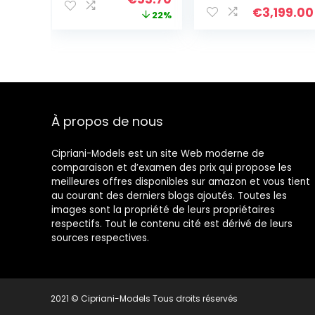
femmes Cristal
€
3,199.00
prix
prix
22%
Bracelet Bijoux
Cadeaux pour
initial
actuel
femmes
était :
est :
Anniversaire
€69.00.
€53.70.
Personnalisé
Graduation
Cadeaux
d’anniversaire
À propos de nous
pour Maman
Dames
Cipriani-Models est un site Web moderne de
comparaison et d’examen des prix qui propose les
meilleures offres disponibles sur amazon et vous tient
au courant des derniers blogs ajoutés. Toutes les
images sont la propriété de leurs propriétaires
respectifs. Tout le contenu cité est dérivé de leurs
sources respectives.
2021 © Cipriani-Models Tous droits réservés