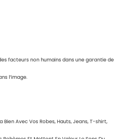
es facteurs non humains dans une garantie de
ans l’image.
 Bien Avec Vos Robes, Hauts, Jeans, T-shirt,
ts Bohèmes Et Mettent En Valeur Le Sens Du