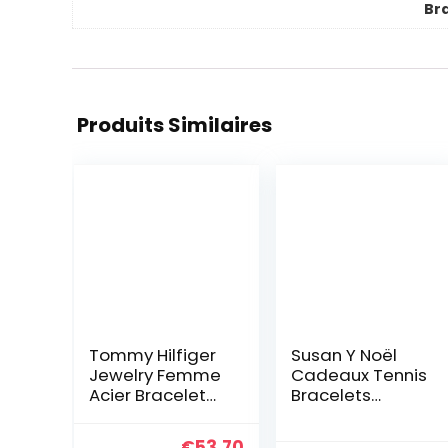
Br
Produits Similaires
Tommy Hilfiger
Susan Y Noël
Jewelry Femme
Cadeaux Tennis
Acier Bracelet
Bracelets
en chaîne –
Aigue-marine
2701036
Bijoux pour
Le
Le
€
53.70