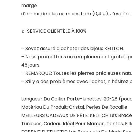
marge
d’erreur de plus ou moins 1 cm (0,4 « ). J’espè
♬ SERVICE CLIENTÈLE ​​À 100%
– Soyez assuré d’acheter des bijoux KELITCH.
– Nous promettons un remplacement gratuit po
45 jours.
– REMARQUE: Toutes les pierres précieuses natur
– S’il y a des problèmes avec l’achat, n’hésitez
Longueur Du Collier Porte-lunettes: 20-28 (pouc
Matériau Du Produit: Cristal, Perles De Rocaille
MEILLEURS CADEAUX DE FÊTE: KELITCH Les Bracele
Tuniques, Cadeau Idéal Pour Maman, Tantes, Fille
FORFAIT DISTINCTIF: Les Bracelets De Mode Son