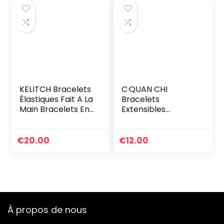
KELITCH Bracelets
C·QUAN CHI
Élastiques Fait A La
Bracelets
Main Bracelets En
Extensibles
Perles De Tila
Classiques Pour
Coloré Bracelets
Femmes Bracelets
Ligne Spécial Pour
D’amitié En Perle
€
20.00
€
12.00
Femmes (1A)
Faites à La Main
Bracelets Charme
De Coquille Yeux
À propos de nous