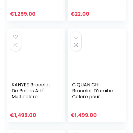
Extensible Fait A La
Bracelets
Main Bracelet
D’enveloppant De
Charm D’amitié
Brins Multi Couleur
€
1,299.00
€
22.00
Pour Femmes
Bracelets en Cuir
Hommes
KANYEE Bracelet
C·QUAN CHI
De Perles Allié
Bracelet D’amitié
Multicolore
Coloré pour
Bracelets D’amitié
Femmes Bracelets
Réglables Cadeau
Extensibles De
Fait A La Main pour
Perles Tila
€
1,499.00
€
1,499.00
Femmes-017A
Bracelets Charme