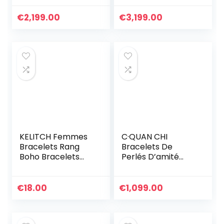
D’amitié Tressé
femmes Cristal
Cadeau D’été
Bracelet Bijoux
€
2,199.00
€
3,199.00
Cadeaux pour
femmes
Anniversaire
Personnalisé
Graduation
Cadeaux
d’anniversaire
pour Maman
Dames
KELITCH Femmes
C·QUAN CHI
Bracelets Rang
Bracelets De
Boho Bracelets
Perlés D’amité
D’amitié En Miyuki
Bracelets Tissé à
Perles Bracelets
La Main Bracelets
D’été Plage
Lettre Bracelets
€
18.00
€
1,099.00
Nouveau Bracelets
De Femme
Arc-en-ciel
Bracelets De Plage
De Boho Bijoux De