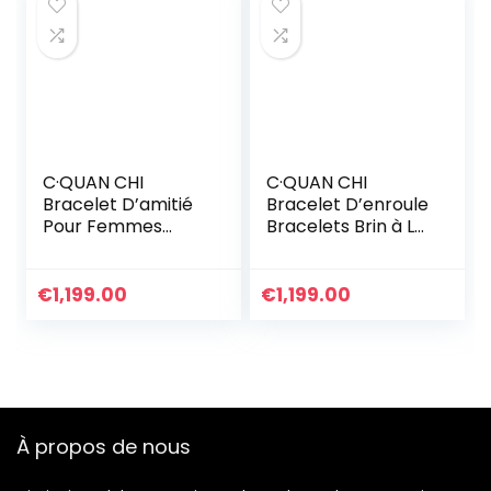
Charm De Mode
Pour Les Filles
C·QUAN CHI
C·QUAN CHI
Bracelet D’amitié
Bracelet D’enroule
Pour Femmes
Bracelets Brin à La
Bracelet Réglable
Main D’amitié
Bijoux Bracelets En
Bijoux De Bracelet
Corde Tressée à
à Breloques Et
€
1,199.00
€
1,199.00
La Main
Imperméables
Pour Femme
Cadeau
D’anniversaire
Réglable
À propos de nous