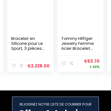
Bracelet en
Tommy Hilfiger
Silicone pour Le
Jewelry Femme
Sport, 3 pièces
Acier Bracelet
Inspirational
en chaîne –
Black Lives
2701036
Le
Le
€
53.70
Matter
€
2,228.00
prix
prix
22%
Wristband
Bracelet gravé
initial
actu
en Silicone
était :
est :
€69.00.
€53.
REJOIGNEZ NOTRE LISTE DE COURRIER POUR