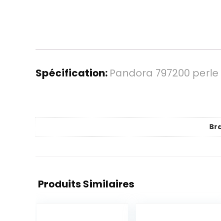
Spécification:
Pandora 797200 perle
Br
Produits Similaires