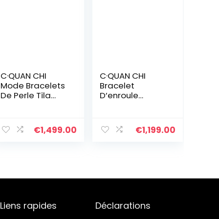
C·QUAN CHI
C·QUAN CHI
Mode Bracelets
Bracelet
De Perle Tila
D’enroule
Mixte Femmes
Bracelets Brin à
Bracelets
La Main D’amitié
Extensibles
Bijoux De
€
1,499.00
€
1,199.00
Bracelets Bons
Bracelet à
Faits À La Main
Breloques Et
el
Imperméables
Pour Femme
70.
Cadeau
D’anniversaire
Réglable
Liens rapides
Déclarations