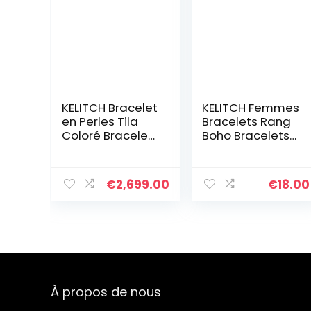
KELITCH Bracelet
KELITCH Femmes
en Perles Tila
Bracelets Rang
Coloré Bracelet
Boho Bracelets
Réglable
D’amitié En
Femmes
Miyuki Perles
Bracelets De
Bracelets D’été
€
2,699.00
€
18.00
Cristal Bijoux
Plage Nouveau
Bracelets Arc-
en-ciel
À propos de nous