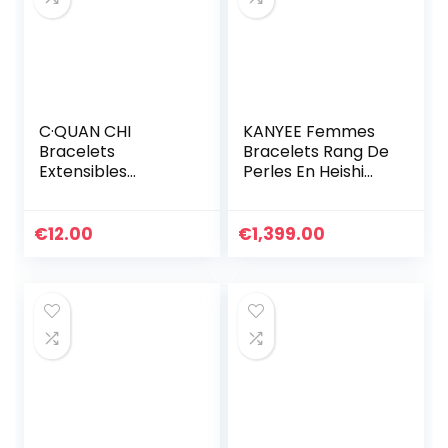
C·QUAN CHI
KANYEE Femmes
Bracelets
Bracelets Rang De
Extensibles
Perles En Heishi
Classiques Pour
Bracelet pendentif
Femmes Bracelets
En Perle De
D’amitié En Perle
Coquillage Doré
€
12.00
€
1,399.00
Faites à La Main
Plaqué Fait A La
Bracelets Charme
Main Bracelet
De Coquille Yeux
D’amitié Bohémien