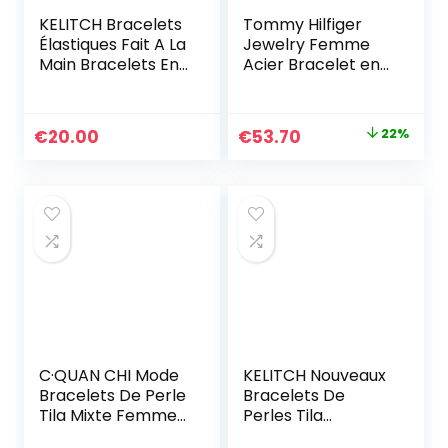
KELITCH Bracelets
Tommy Hilfiger
Élastiques Fait A La
Jewelry Femme
Main Bracelets En
Acier Bracelet en
Perles De Tila
chaîne – 2701036
Coloré Bracelets
Ligne Spécial Pour
Le
Le
€
20.00
€
53.70
22%
Femmes (1A)
prix
prix
initial
actuel
était :
est :
€69.00.
€53.70.
C·QUAN CHI Mode
KELITCH Nouveaux
Bracelets De Perle
Bracelets De
Tila Mixte Femmes
Perles Tila
Bracelets
Bracelets