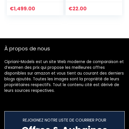
Extensibles
D’enveloppant De
Bracelets Bons
Brins Multi Couleur
€
1,499.00
€
22.00
Faits À La Main
Bracelets en Cuir
À propos de nous
Cipriani-Models est un site Web moderne de comparaison et
d’examen des prix qui propose les meilleures offres
disponibles sur amazon et vous tient au courant des derniers
blogs ajoutés. Toutes les images sont la propriété de leurs
propriétaires respectifs. Tout le contenu cité est dérivé de
leurs sources respectives.
REJOIGNEZ NOTRE LISTE DE COURRIER POUR