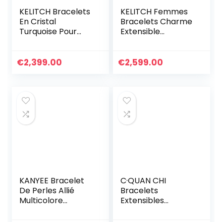
KELITCH Bracelets
KELITCH Femmes
En Cristal
Bracelets Charme
Turquoise Pour
Extensible
Femmes Perles De
Bracelets D’amitié
Rocaille À
Colorés Bracelets
Breloques Enroulé
Rang De Bonbons
€
2,399.00
€
2,599.00
En Cuir
Miyuki TILA Perles
KANYEE Bracelet
C·QUAN CHI
De Perles Allié
Bracelets
Multicolore
Extensibles
Bracelets D’amitié
Classiques Pour
Réglables Cadeau
Femmes Bracelets