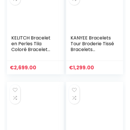
KELITCH Bracelet
KANYEE Bracelets
en Perles Tila
Tour Broderie Tissé
Coloré Bracelet
Bracelets
Réglable Femmes
Extensible Fait A La
Bracelets De
Main Bracelet
Cristal Bijoux
Charm D’amitié
€
2,699.00
€
1,299.00
Pour Femmes
Hommes