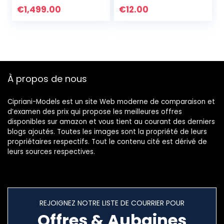
Fait A La Main pour
D’amitié En Perle
€
1,499.00
€
12.00
Femmes-017A
Faites à La Main
Bracelets Charme
De Coquille Yeux
À propos de nous
Cipriani-Models est un site Web moderne de comparaison et
d’examen des prix qui propose les meilleures offres
disponibles sur amazon et vous tient au courant des derniers
blogs ajoutés. Toutes les images sont la propriété de leurs
propriétaires respectifs. Tout le contenu cité est dérivé de
leurs sources respectives.
REJOIGNEZ NOTRE LISTE DE COURRIER POUR
Offres & Aubaines