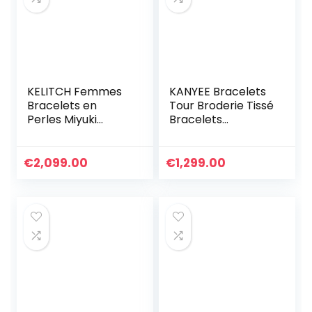
KELITCH Femmes
KANYEE Bracelets
Bracelets en
Tour Broderie Tissé
Perles Miyuki
Bracelets
Bonbons Bracelets
Extensible Fait A La
D’amitié Colorés
Main Bracelet
Bracelets De Perle
Charm D’amitié
€
2,099.00
€
1,299.00
TILA Extensibles
Pour Femmes
Bijoux Fait À La
Hommes
Main Vintage