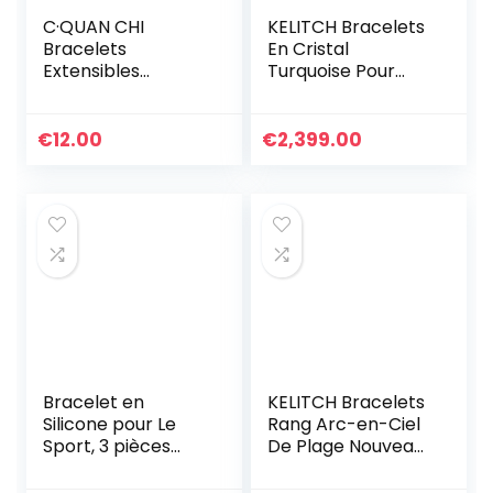
C·QUAN CHI
KELITCH Bracelets
Bracelets
En Cristal
Extensibles
Turquoise Pour
Classiques Pour
Femmes Perles De
Femmes Bracelets
Rocaille À
D’amitié En Perle
Breloques Enroulé
€
12.00
€
2,399.00
Faites à La Main
En Cuir
Bracelets Charme
De Coquille Yeux
Bracelet en
KELITCH Bracelets
Silicone pour Le
Rang Arc-en-Ciel
Sport, 3 pièces
De Plage Nouveau
Inspirational Black
Boho Bracelet
Lives Matter
D’amitié Tressé