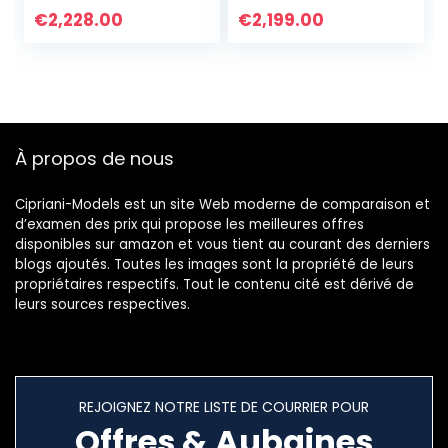
Wristband
Cadeau D’été
€
2,228.00
€
2,199.00
Bracelet gravé en
Silicone
À propos de nous
Cipriani-Models est un site Web moderne de comparaison et
d’examen des prix qui propose les meilleures offres
disponibles sur amazon et vous tient au courant des derniers
blogs ajoutés. Toutes les images sont la propriété de leurs
propriétaires respectifs. Tout le contenu cité est dérivé de
leurs sources respectives.
REJOIGNEZ NOTRE LISTE DE COURRIER POUR
Offres & Aubaines