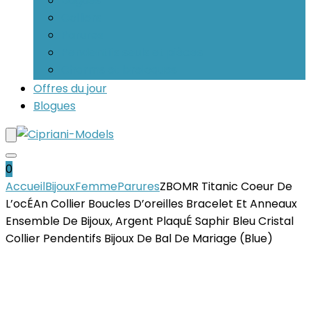
Bagues
Colliers
Parures
Pendentifs seuls et pièces
Charms et breloques
Offres du jour
Blogues
0
Accueil
Bijoux
Femme
Parures
ZBOMR Titanic Coeur De
L’ocÉAn Collier Boucles D’oreilles Bracelet Et Anneaux
Ensemble De Bijoux, Argent PlaquÉ Saphir Bleu Cristal
Collier Pendentifs Bijoux De Bal De Mariage (Blue)