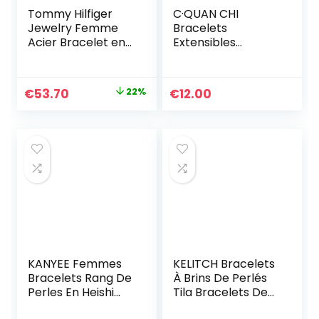
Tommy Hilfiger
C·QUAN CHI
Jewelry Femme
Bracelets
Acier Bracelet en
Extensibles
chaîne – 2701036
Classiques Pour
Femmes Bracelets
D’amitié En Perle
Le
Le
€
53.70
22%
€
12.00
Faites à La Main
prix
prix
Bracelets Charme
De Coquille Yeux
initial
actuel
était :
est :
€69.00.
€53.70.
KANYEE Femmes
KELITCH Bracelets
Bracelets Rang De
À Brins De Perlés
Perles En Heishi
Tila Bracelets De
Bracelet pendentif
Charme Bracelets