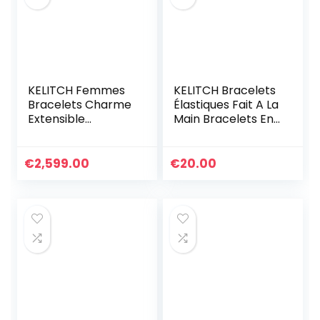
KELITCH Femmes
KELITCH Bracelets
Bracelets Charme
Élastiques Fait A La
Extensible
Main Bracelets En
Bracelets D’amitié
Perles De Tila
Colorés Bracelets
Coloré Bracelets
Rang De Bonbons
Ligne Spécial Pour
€
2,599.00
€
20.00
Miyuki TILA Perles
Femmes (1A)