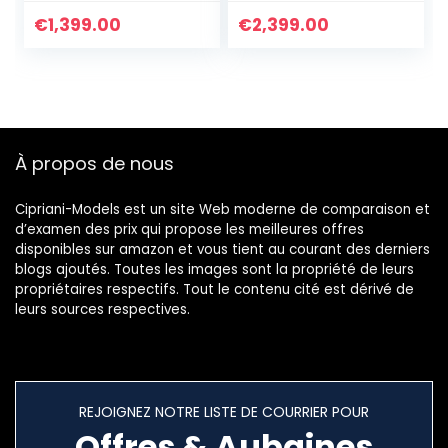
En Perle De
D’amitié Fait À La
Coquillage Doré
Main D’exquis pour
€
1,399.00
€
2,399.00
Plaqué Fait A La
Les Femmes Filles
Main Bracelet
Bracelet
D’amitié Bohémien
Personnalisé
À propos de nous
Cipriani-Models est un site Web moderne de comparaison et
d’examen des prix qui propose les meilleures offres
disponibles sur amazon et vous tient au courant des derniers
blogs ajoutés. Toutes les images sont la propriété de leurs
propriétaires respectifs. Tout le contenu cité est dérivé de
leurs sources respectives.
REJOIGNEZ NOTRE LISTE DE COURRIER POUR
Offres & Aubaines