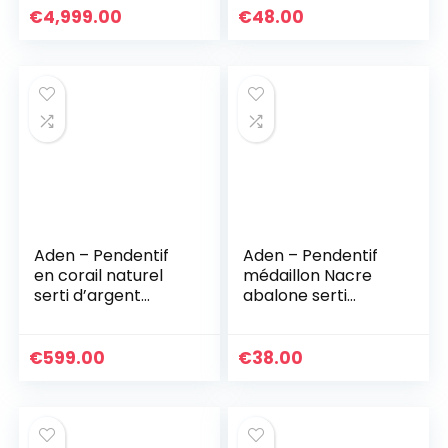
46 cm
€
4,999.00
€
48.00
Aden – Pendentif
Aden – Pendentif
en corail naturel
médaillon Nacre
serti d’argent
abalone serti
massif 925 rond
argent 925 rhodié
€
599.00
€
38.00