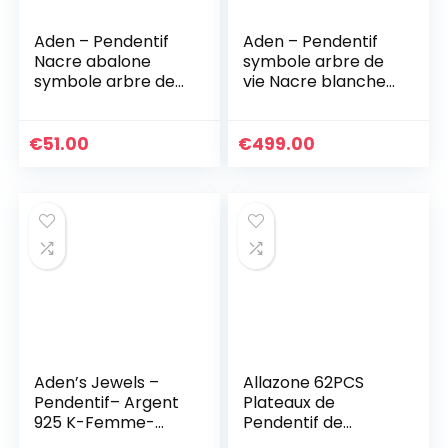
Aden – Pendentif
Aden – Pendentif
Nacre abalone
symbole arbre de
symbole arbre de
vie Nacre blanche
vie Argent rhodié
Argent rhodié
rond
€
51.00
€
499.00
Aden’s Jewels –
Allazone 62PCS
Pendentif– Argent
Plateaux de
925 K-Femme-
Pendentif de
Corail-Rouge-
Lunette en Strass