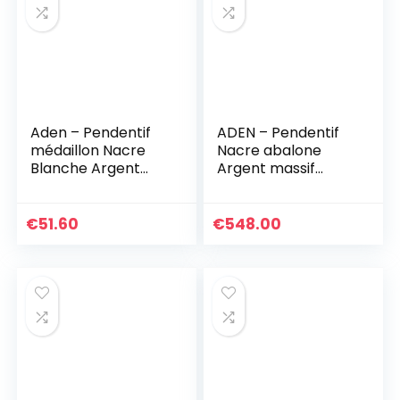
Aden – Pendentif
ADEN – Pendentif
médaillon Nacre
Nacre abalone
Blanche Argent
Argent massif
925-000
forme croix femme
homme
€
51.60
€
548.00