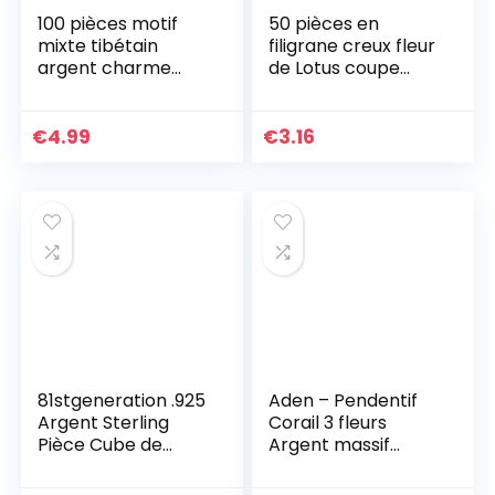
100 pièces motif
50 pièces en
mixte tibétain
filigrane creux fleur
argent charme
de Lotus coupe
accessoires pièces
pendentif
pendentifs
breloques
fabrication
fabrication de
€
4.99
€
3.16
artisanale, argent
bijoux
et populaire ?
résultatsDurable et
professionnel
81stgeneration .925
Aden – Pendentif
Argent Sterling
Corail 3 fleurs
Pièce Cube de
Argent massif
Metatron Collier
rhodié
Pendentif Unisexe,