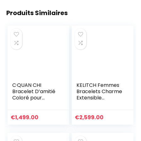
Produits Similaires
C·QUAN CHI
KELITCH Femmes
Bracelet D’amitié
Bracelets Charme
Coloré pour
Extensible
Femmes Bracelets
Bracelets D’amitié
Extensibles De
Colorés Bracelets
Perles Tila
Rang De Bonbons
€
1,499.00
€
2,599.00
Bracelets Charme
Miyuki TILA Perles