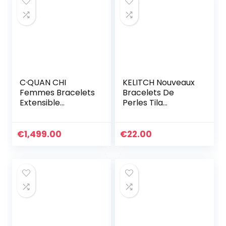
C·QUAN CHI
KELITCH Nouveaux
Femmes Bracelets
Bracelets De
Extensible
Perles Tila
Bracelet D’amitié
Bracelets
Bracelets Rang en
D’enveloppant De
Perles Miyuki Tila
Brins Multi Couleur
€
1,499.00
€
22.00
Colorés
Bracelets en Cuir