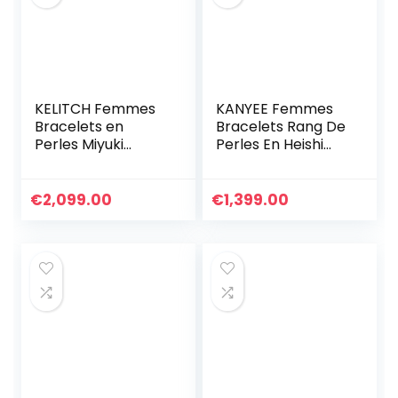
KELITCH Femmes
KANYEE Femmes
Bracelets en
Bracelets Rang De
Perles Miyuki
Perles En Heishi
Bonbons Bracelets
Bracelet pendentif
D’amitié Colorés
En Perle De
Bracelets De Perle
Coquillage Doré
€
2,099.00
€
1,399.00
TILA Extensibles
Plaqué Fait A La
Bijoux Fait À La
Main Bracelet
Main Vintage
D’amitié Bohémien