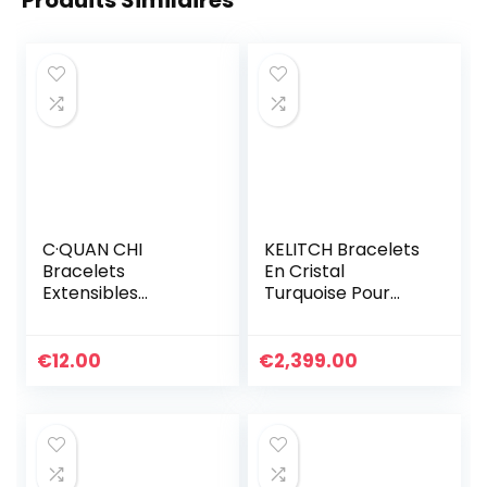
Produits Similaires
C·QUAN CHI
KELITCH Bracelets
Bracelets
En Cristal
Extensibles
Turquoise Pour
Classiques Pour
Femmes Perles De
Femmes Bracelets
Rocaille À
D’amitié En Perle
Breloques Enroulé
€
12.00
€
2,399.00
Faites à La Main
En Cuir
Bracelets Charme
De Coquille Yeux