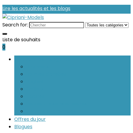
Lire les actualités et les blogs
Search for:
Liste de souhaits
0
Parcourir les catégories
Bracelets
Boucles d’oreilles
Bagues
Colliers
Parures
Pendentifs seuls et pièces
Charms et breloques
Offres du jour
Blogues