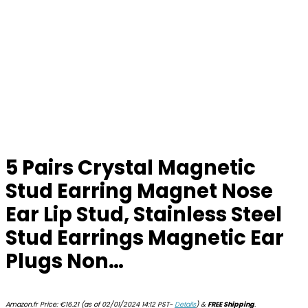
5 Pairs Crystal Magnetic
Stud Earring Magnet Nose
Ear Lip Stud, Stainless Steel
Stud Earrings Magnetic Ear
Plugs Non…
Amazon.fr Price:
€
16.21
(as of 02/01/2024 14:12 PST-
Details
)
&
FREE Shipping
.