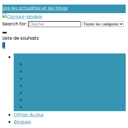
Lire les actualités et les blogs
Search for:
Liste de souhaits
0
Parcourir les catégories
Bracelets
Boucles d’oreilles
Bagues
Colliers
Parures
Pendentifs seuls et pièces
Charms et breloques
Offres du jour
Blogues