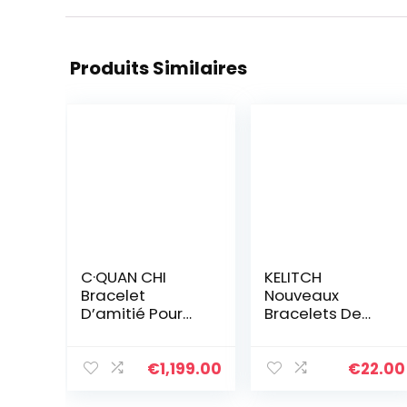
Produits Similaires
C·QUAN CHI
KELITCH
Bracelet
Nouveaux
D’amitié Pour
Bracelets De
Femmes
Perles Tila
Bracelet
Bracelets
Réglable Bijoux
D’enveloppant
€
1,199.00
€
22.00
Bracelets En
De Brins Multi
Corde Tressée à
Couleur