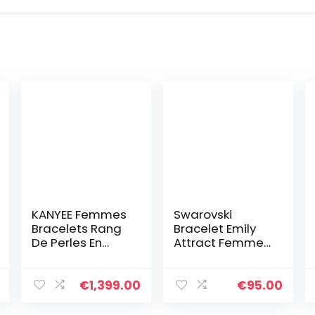
KANYEE Femmes
Swarovski
Bracelets Rang
Bracelet Emily
De Perles En
Attract Femme,
Heishi Bracelet
Coupe Ronde,
pendentif En
Métal Rhodié,
Perle De
Taille M, Blanc
€
1,399.00
€
95.00
Coquillage Doré
Plaqué Fait A La