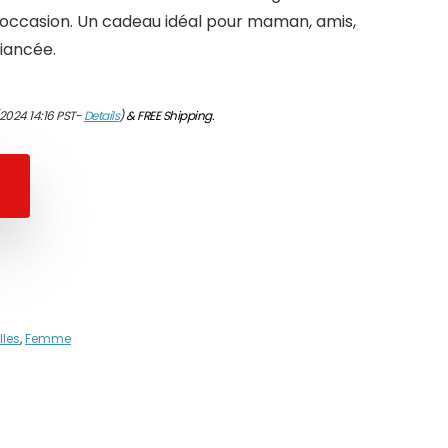
occasion. Un cadeau idéal pour maman, amis,
iancée.
2024 14:16 PST-
Details
)
&
FREE Shipping
.
lles
,
Femme