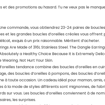
its et des promotions au hasard. Tu ne veux pas le manqu
ne commande, vous obtiendrez 23-24 paires de boucles d’
tes et les grandes boucles d’oreilles créoles vous offrent
icat, exquis à un prix raisonnable. Méritent d’acheter.
gs Are Made of 316L Stainless Steel. The Dangle Earrings 
 Absolutely a Healthy Choice Because It is Extremely Deli
 Wearing. Not Hurt Your Skin.
illes tendance combine des boucles d’oreilles en cuir, d
liage, des boucles d’oreilles à pompons, des boucles d’oreil
rme à toute occasion. Un cadeau idéal pour maman, amis,
 à la mode de styles différents sont mignonnes, de fab
rds sur vous. Les boucles d’oreilles conviennent à de nomb
aires, les surprises.