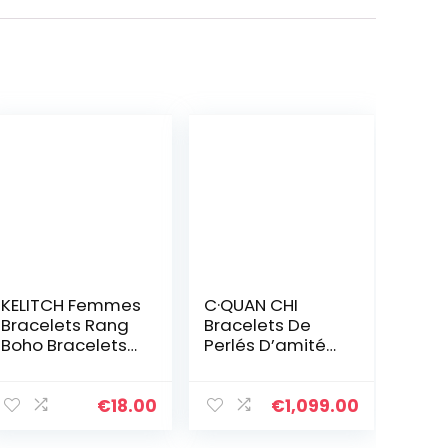
KELITCH Femmes
C·QUAN CHI
Bracelets Rang
Bracelets De
Boho Bracelets
Perlés D’amité
D’amitié En
Bracelets Tissé
Miyuki Perles
à La Main
Bracelets D’été
Bracelets Lettre
€
18.00
€
1,099.00
Plage Nouveau
Bracelets De
Bracelets Arc-
Femme