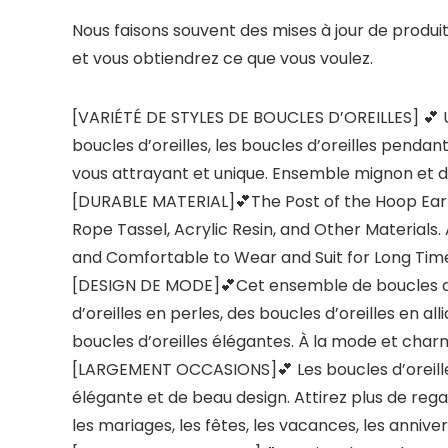
Nous faisons souvent des mises à jour de produ
et vous obtiendrez ce que vous voulez.
[VARIÉTÉ DE STYLES DE BOUCLES D’OREILLES] 💕 U
boucles d’oreilles, les boucles d’oreilles pendan
vous attrayant et unique. Ensemble mignon et dél
[DURABLE MATERIAL]💕The Post of the Hoop Earrin
Rope Tassel, Acrylic Resin, and Other Materials.
and Comfortable to Wear and Suit for Long Time
[DESIGN DE MODE]💕Cet ensemble de boucles d’ore
d’oreilles en perles, des boucles d’oreilles en al
boucles d’oreilles élégantes. À la mode et cha
[LARGEMENT OCCASIONS]💕 Les boucles d’oreilles
élégante et de beau design. Attirez plus de rega
les mariages, les fêtes, les vacances, les annivers