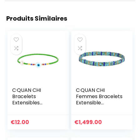
Produits Similaires
C·QUAN CHI
C·QUAN CHI
Bracelets
Femmes Bracelets
Extensibles
Extensible
Classiques Pour
Bracelet D’amitié
Femmes Bracelets
Bracelets Rang en
D’amitié En Perle
Perles Miyuki Tila
€
12.00
€
1,499.00
Faites à La Main
Colorés
Bracelets Charme