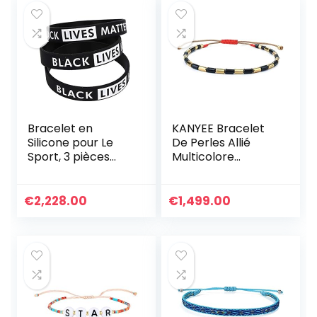
De Coquille Yeux
Bracelet en
KANYEE Bracelet
Silicone pour Le
De Perles Allié
Sport, 3 pièces
Multicolore
Inspirational Black
Bracelets D’amitié
Lives Matter
Réglables Cadeau
Wristband
Fait A La Main pour
€
2,228.00
€
1,499.00
Bracelet gravé en
Femmes-017A
Silicone