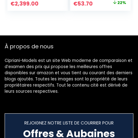
Le
Le
€
2,399.00
€
53.70
22%
Les Femmes Filles
prix
prix
Bracelet
Personnalisé
initial
actuel
était :
est :
€69.00.
€53.70.
À propos de nous
Cipriani-Models est un site Web moderne de comparaison et
d’examen des prix qui propose les meilleures offres
disponibles sur amazon et vous tient au courant des derniers
blogs ajoutés. Toutes les images sont la propriété de leurs
propriétaires respectifs. Tout le contenu cité est dérivé de
leurs sources respectives.
REJOIGNEZ NOTRE LISTE DE COURRIER POUR
Offres & Aubaines