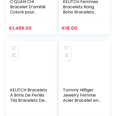
C·QUAN CHI
KELITCH Femmes
Bracelet D’amitié
Bracelets Rang
Coloré pour
Boho Bracelets
Femmes Bracelets
D’amitié En Miyuki
Extensibles De
Perles Bracelets
Perles Tila
D’été Plage
€
1,499.00
€
18.00
Bracelets Charme
Nouveau Bracelets
Arc-en-ciel
KELITCH Bracelets
Tommy Hilfiger
À Brins De Perlés
Jewelry Femme
Tila Bracelets De
Acier Bracelet en
Charme Bracelets
chaîne – 2701036
D’amitié Fait À La
Main D’exquis pour