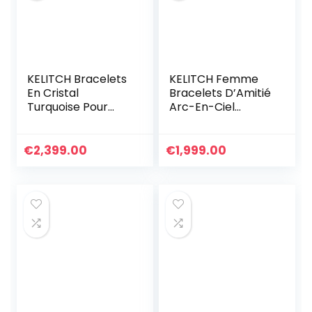
KELITCH Bracelets
KELITCH Femme
En Cristal
Bracelets D’Amitié
Turquoise Pour
Arc-En-Ciel
Femmes Perles De
Bracelets Rang De
Rocaille À
Plage Faits À La
Breloques Enroulé
Main Bracelets
€
2,399.00
€
1,999.00
En Cuir
Miyuki Pour
Femme