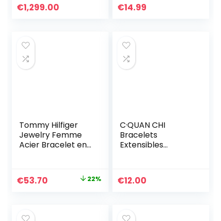
Charm D’amitié
La Main Pour
€
1,299.00
€
14.99
Pour Femmes
Femmes – 23I
Hommes
Tommy Hilfiger
C·QUAN CHI
Jewelry Femme
Bracelets
Acier Bracelet en
Extensibles
chaîne – 2701036
Classiques Pour
Femmes Bracelets
D’amitié En Perle
Le
Le
€
53.70
22%
€
12.00
Faites à La Main
prix
prix
Bracelets Charme
De Coquille Yeux
initial
actuel
était :
est :