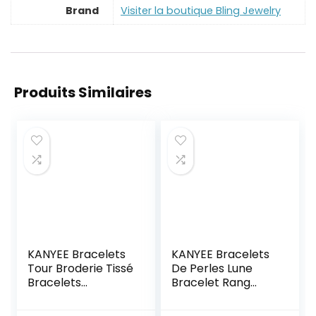
Brand
Visiter la boutique Bling Jewelry
Produits Similaires
KANYEE Bracelets
KANYEE Bracelets
Tour Broderie Tissé
De Perles Lune
Bracelets
Bracelet Rang
Extensible Fait A La
Coloré Bracelets
Main Bracelet
De Corde Faits à