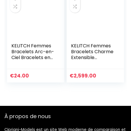
€69.00.
€53.70.
KELITCH Femmes
KELITCH Femmes
Bracelets Arc-en-
Bracelets Charme
Ciel Bracelets en
Extensible
Perles Tila
Bracelets D’amitié
Bracelets Elastique
Colorés Bracelets
Colorés Fait À La
Rang De Bonbons
€
24.00
€
2,599.00
Main Bijoux
Miyuki TILA Perles
À propos de nous
Cipriani-Models est un site Web moderne de comparaison et