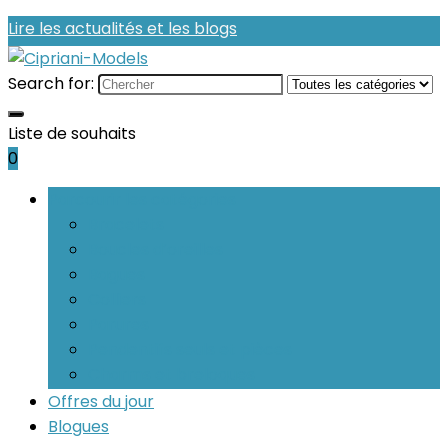
Lire les actualités et les blogs
Search for:
Liste de souhaits
0
Parcourir les catégories
Bracelets
Boucles d’oreilles
Bagues
Colliers
Parures
Pendentifs seuls et pièces
Charms et breloques
Offres du jour
Blogues