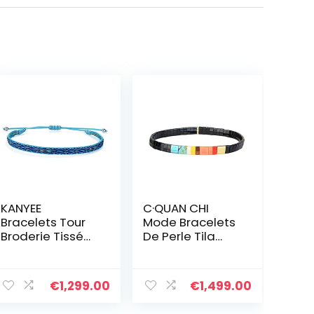
KANYEE
C·QUAN CHI
Bracelets Tour
Mode Bracelets
Broderie Tissé
De Perle Tila
Bracelets
Mixte Femmes
Extensible Fait A
Bracelets
La Main Bracelet
Extensibles
€
1,299.00
€
1,499.00
Charm D’amitié
Bracelets Bons
Pour Femmes
Faits À La Main