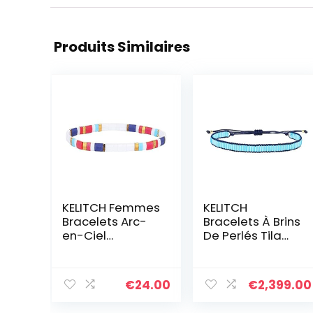
Produits Similaires
KELITCH Femmes
KELITCH
Bracelets Arc-
Bracelets À Brins
en-Ciel
De Perlés Tila
Bracelets en
Bracelets De
Perles Tila
Charme
Bracelets
Bracelets
€
24.00
€
2,399.00
Elastique
D’amitié Fait À
Colorés Fait À La
La Main D’exquis