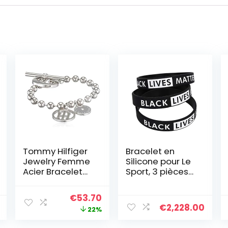
Tommy Hilfiger
Bracelet en
Jewelry Femme
Silicone pour Le
Acier Bracelet
Sport, 3 pièces
en chaîne –
Inspirational
2701036
Black Lives
Le
Le
€
53.70
Matter
€
2,228.00
prix
prix
22%
Wristband
Bracelet gravé
initial
actuel