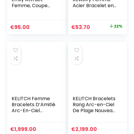
Femme, Coupe
Acier Bracelet en
Ronde, Métal
chaîne – 2701036
Rhodié, Taille M,
Blanc
Le
Le
€
95.00
€
53.70
22%
prix
prix
initial
actuel
était :
est :
€69.00.
€53.70.
KELITCH Femme
KELITCH Bracelets
Bracelets D’Amitié
Rang Arc-en-Ciel
Arc-En-Ciel
De Plage Nouveau
Bracelets Rang De
Boho Bracelet
Plage Faits À La
D’amitié Tressé
Main Bracelets
Cadeau D’été
€
1,999.00
€
2,199.00