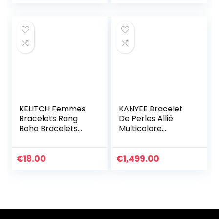
Miyuki Pour
Femme
KELITCH Femmes
KANYEE Bracelet
Bracelets Rang
De Perles Allié
Boho Bracelets
Multicolore
D’amitié En Miyuki
Bracelets D’amitié
Perles Bracelets
Réglables Cadeau
D’été Plage
Fait A La Main pour
€
18.00
€
1,499.00
Nouveau Bracelets
Femmes-017A
Arc-en-ciel