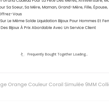
n Grand Cadeau Pour La Fête Des Mères, Anniversaire, Mar
 Pour Sa Soeur, Sa Mère, Maman, Grand-Mère, Fille, Épou
 Offrez-Vous
 Sur Le Même Solde Liquidation Bijoux Pour Hommes Et Fe
 Des Bijoux À Prix Abordable Avec Un Service Client
Frequently Bought Together Loading...
uge Orange Couleur Corail Simulée 9MM Collie