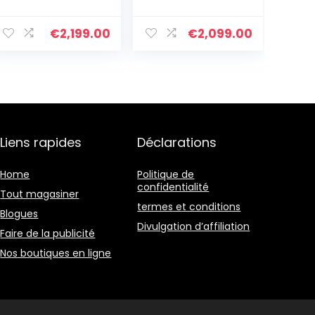
Boho Bracelet
Bracelets
D’amitié Tressé
D’amitié Colorés
€
2,199.00
€
2,099.00
Cadeau D’été
Bracelets De
Perle TILA
Extensibles
Bijoux Fait À La
Main Vintage
Liens rapides
Déclarations
Home
Politique de
confidentialité
Tout magasiner
termes et conditions
Blogues
Divulgation d’affiliation
Faire de la publicité
Nos boutiques en ligne