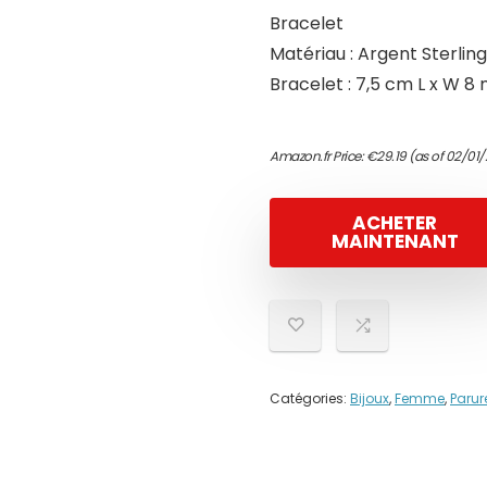
Bracelet
Matériau : Argent Sterling 
Bracelet : 7,5 cm L x W 8
Amazon.fr Price:
€
29.19
(as of 02/01/
ACHETER
MAINTENANT
Catégories:
Bijoux
,
Femme
,
Parur