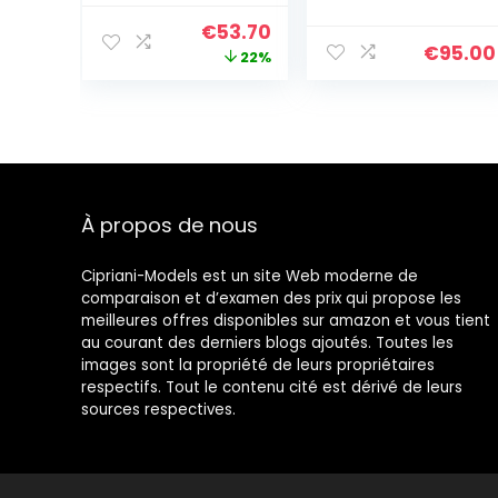
2701036
Métal Rhodié,
Le
Le
€
53.70
Taille M, Blanc
€
95.00
prix
prix
22%
initial
actuel
était :
est :
€69.00.
€53.70.
À propos de nous
Cipriani-Models est un site Web moderne de
comparaison et d’examen des prix qui propose les
meilleures offres disponibles sur amazon et vous tient
au courant des derniers blogs ajoutés. Toutes les
images sont la propriété de leurs propriétaires
respectifs. Tout le contenu cité est dérivé de leurs
sources respectives.