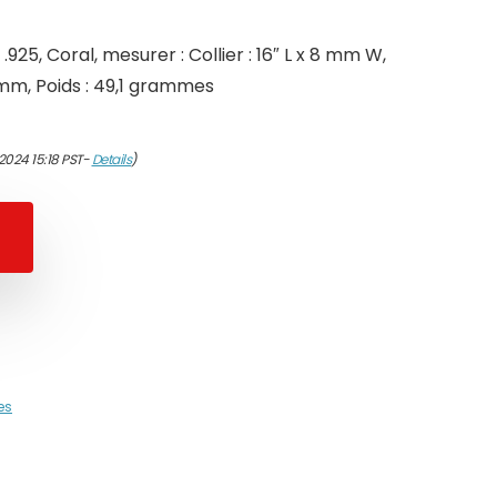
.925, Coral, mesurer : Collier : 16″ L x 8 mm W,
 mm, Poids : 49,1 grammes
2024 15:18 PST-
Details
)
es