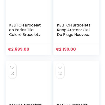
d’anniversaire
pour Maman
Dames
KELITCH Bracelet
KELITCH Bracelets
en Perles Tila
Rang Arc-en-Ciel
Coloré Bracelet
De Plage Nouveau
Réglable Femmes
Boho Bracelet
Bracelets De
D’amitié Tressé
Cristal Bijoux
Cadeau D’été
€
2,699.00
€
2,199.00