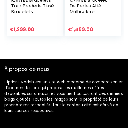
KANYEE Bracelets
KANYEE Bracelet
Tour Broderie Tissé
De Perles Allié
Bracelets
Multicolore
Extensible Fait A La
Bracelets D’amitié
Main Bracelet
Réglables Cadeau
Charm D’amitié
Fait A La Main pour
€
1,299.00
€
1,499.00
Pour Femmes
Femmes-017A
Hommes
À propos de nous
Cipriani-Models est un site Web moderne de comparaison et
d’examen des prix qui propose les meilleures offres
disponibles sur amazon et vous tient au courant des derniers
blogs ajoutés. Toutes les images sont la propriété de leurs
propriétaires respectifs. Tout le contenu cité est dérivé de
leurs sources respectives.