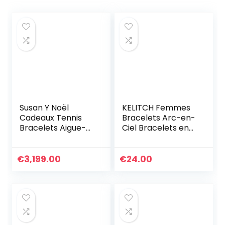
Susan Y Noël
KELITCH Femmes
Cadeaux Tennis
Bracelets Arc-en-
Bracelets Aigue-
Ciel Bracelets en
marine Bijoux pour
Perles Tila
femmes Cristal
Bracelets Elastique
Bracelet Bijoux
Colorés Fait À La
€
3,199.00
€
24.00
Cadeaux pour
Main Bijoux
femmes
Anniversaire
Personnalisé
Graduation
Cadeaux