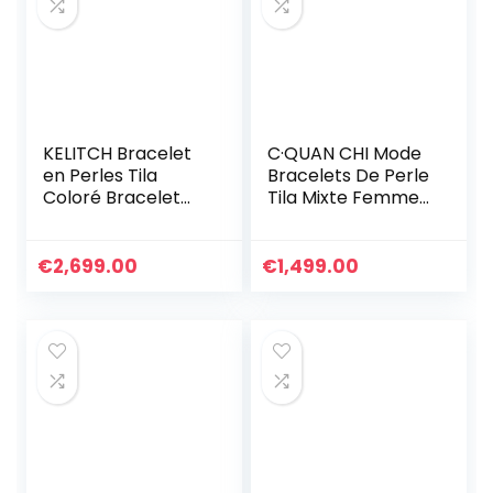
KELITCH Bracelet
C·QUAN CHI Mode
en Perles Tila
Bracelets De Perle
Coloré Bracelet
Tila Mixte Femmes
Réglable Femmes
Bracelets
Bracelets De
Extensibles
Cristal Bijoux
Bracelets Bons
€
2,699.00
€
1,499.00
Faits À La Main