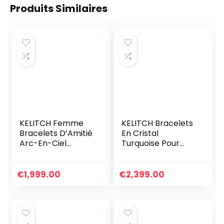
Produits Similaires
KELITCH Femme
KELITCH Bracelets
Bracelets D’Amitié
En Cristal
Arc-En-Ciel
Turquoise Pour
Bracelets Rang De
Femmes Perles De
Plage Faits À La
Rocaille À
Main Bracelets
Breloques Enroulé
€
1,999.00
€
2,399.00
Miyuki Pour
En Cuir
Femme