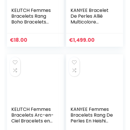
KELITCH Femmes
KANYEE Bracelet
Bracelets Rang
De Perles Allié
Boho Bracelets
Multicolore
D’amitié En Miyuki
Bracelets D’amitié
Perles Bracelets
Réglables Cadeau
D’été Plage
Fait A La Main pour
€
18.00
€
1,499.00
Nouveau Bracelets
Femmes-017A
Arc-en-ciel
KELITCH Femmes
KANYEE Femmes
Bracelets Arc-en-
Bracelets Rang De
Ciel Bracelets en
Perles En Heishi
Perles Tila
Bracelet pendentif