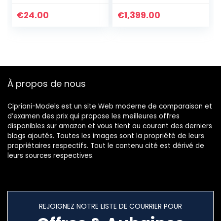
Bracelets Elastique
En Perle De
Colorés Fait À La
Coquillage Doré
€
24.00
€
1,399.00
Main Bijoux
Plaqué Fait A La
Main Bracelet
D’amitié Bohémien
À propos de nous
Cipriani-Models est un site Web moderne de comparaison et
d’examen des prix qui propose les meilleures offres
disponibles sur amazon et vous tient au courant des derniers
blogs ajoutés. Toutes les images sont la propriété de leurs
propriétaires respectifs. Tout le contenu cité est dérivé de
leurs sources respectives.
REJOIGNEZ NOTRE LISTE DE COURRIER POUR