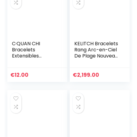
C·QUAN CHI
KELITCH Bracelets
Bracelets
Rang Arc-en-Ciel
Extensibles
De Plage Nouveau
Classiques Pour
Boho Bracelet
Femmes Bracelets
D’amitié Tressé
D’amitié En Perle
Cadeau D’été
€
12.00
€
2,199.00
Faites à La Main
Bracelets Charme
De Coquille Yeux