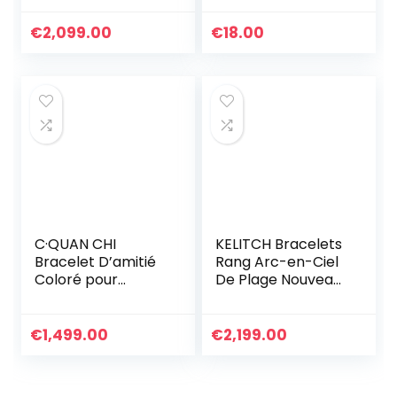
D’amitié Colorés
Perles Bracelets
Bracelets De Perle
D’été Plage
€
2,099.00
€
18.00
TILA Extensibles
Nouveau Bracelets
Bijoux Fait À La
Arc-en-ciel
Main Vintage
C·QUAN CHI
KELITCH Bracelets
Bracelet D’amitié
Rang Arc-en-Ciel
Coloré pour
De Plage Nouveau
Femmes Bracelets
Boho Bracelet
Extensibles De
D’amitié Tressé
Perles Tila
Cadeau D’été
€
1,499.00
€
2,199.00
Bracelets Charme