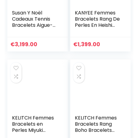
Susan Y Noël
KANYEE Femmes
Cadeaux Tennis
Bracelets Rang De
Bracelets Aigue-
Perles En Heishi
marine Bijoux pour
Bracelet pendentif
femmes Cristal
En Perle De
Bracelet Bijoux
Coquillage Doré
€
3,199.00
€
1,399.00
Cadeaux pour
Plaqué Fait A La
femmes
Main Bracelet
Anniversaire
D’amitié Bohémien
Personnalisé
Graduation
Cadeaux
d’anniversaire
pour Maman
Dames
KELITCH Femmes
KELITCH Femmes
Bracelets en
Bracelets Rang
Perles Miyuki
Boho Bracelets
Bonbons Bracelets
D’amitié En Miyuki