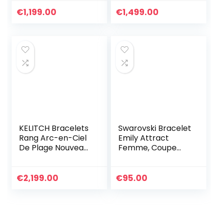
Bijoux Bracelets En
Réglables Cadeau
Corde Tressée à
Fait A La Main pour
€
1,199.00
€
1,499.00
La Main
Femmes-017A
KELITCH Bracelets
Swarovski Bracelet
Rang Arc-en-Ciel
Emily Attract
De Plage Nouveau
Femme, Coupe
Boho Bracelet
Ronde, Métal
D’amitié Tressé
Rhodié, Taille M,
Cadeau D’été
Blanc
€
2,199.00
€
95.00