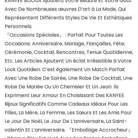
KANYEE BIJOUX
Ajoutera Votre Beauté Et Votre Goût
Avec De Nombreuses œuvres D’art à La Mode, Qui
Représentent Différents Styles De Vie Et Esthétiques
Personnels.
『Occasions Spéciales』
: Parfait Pour Toutes Les
Occasions: Anniversaire, Mariage, Fiançailles, Fête,
Cérémonie, Cocktail, Rencontres, Tenue Quotidienne,
Etc. Les Articles Ajoutent Un éclat Irrésistible à Votre
Look Quotidien. C’est également Un Match Parfait
Avec Une Robe De Soirée, Une Robe De Cocktail, Une
Robe De Mariée Ou Un Chemisier Et Un Jean. Ils
Expriment Leur Amour En Choisissant Des KANYEE
Bijoux Significatifs Comme Cadeaux Idéaux Pour Les
Filles, La Mère, La Femme, Les Sœurs Et Les Amis Pour
Le Jour De Noël, Le Jour De L’anniversaire, La Saint-
valentin Et L’anniversaire.
『Emballage Accrocheur』