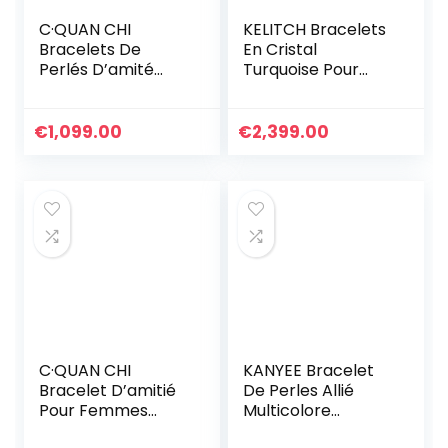
C·QUAN CHI
KELITCH Bracelets
Bracelets De
En Cristal
Perlés D’amité
Turquoise Pour
Bracelets Tissé à
Femmes Perles De
La Main Bracelets
Rocaille À
Lettre Bracelets
Breloques Enroulé
€
1,099.00
€
2,399.00
De Femme
En Cuir
Bracelets De Plage
De Boho Bijoux De
Charm De Mode
Pour Les Filles
C·QUAN CHI
KANYEE Bracelet
Bracelet D’amitié
De Perles Allié
Pour Femmes
Multicolore
Bracelet Réglable
Bracelets D’amitié