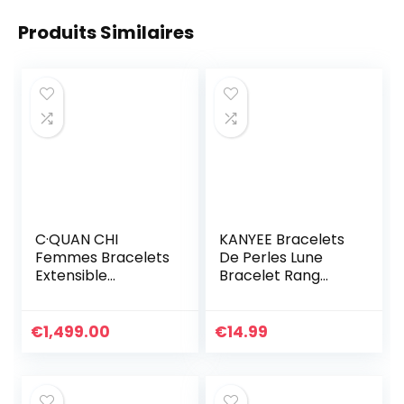
Produits Similaires
C·QUAN CHI
KANYEE Bracelets
Femmes Bracelets
De Perles Lune
Extensible
Bracelet Rang
Bracelet D’amitié
Coloré Bracelets
Bracelets Rang en
De Corde Faits à
Perles Miyuki Tila
La Main Pour
€
1,499.00
€
14.99
Colorés
Femmes – 23I