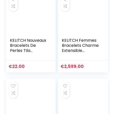
KELITCH Nouveaux
KELITCH Femmes
Bracelets De
Bracelets Charme
Perles Tila
Extensible
Bracelets
Bracelets D’amitié
D’enveloppant De
Colorés Bracelets
Brins Multi Couleur
Rang De Bonbons
€
22.00
€
2,599.00
Bracelets en Cuir
Miyuki TILA Perles