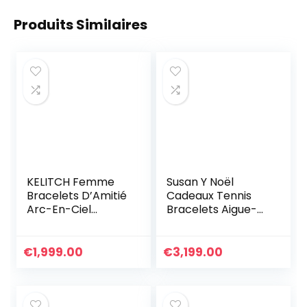
Produits Similaires
KELITCH Femme
Susan Y Noël
Bracelets D’Amitié
Cadeaux Tennis
Arc-En-Ciel
Bracelets Aigue-
Bracelets Rang De
marine Bijoux pour
Plage Faits À La
femmes Cristal
Main Bracelets
Bracelet Bijoux
€
1,999.00
€
3,199.00
Miyuki Pour
Cadeaux pour
Femme
femmes
Anniversaire
Personnalisé