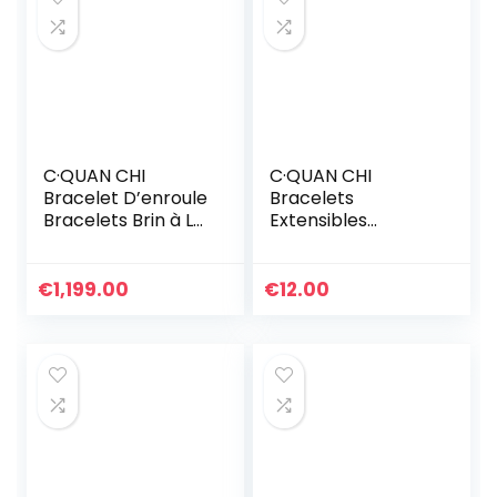
Graduation
Cadeaux
d’anniversaire
pour Maman
Dames
C·QUAN CHI
C·QUAN CHI
Bracelet D’enroule
Bracelets
Bracelets Brin à La
Extensibles
Main D’amitié
Classiques Pour
Bijoux De Bracelet
Femmes Bracelets
à Breloques Et
D’amitié En Perle
€
1,199.00
€
12.00
Imperméables
Faites à La Main
Pour Femme
Bracelets Charme
Cadeau
De Coquille Yeux
D’anniversaire
Réglable