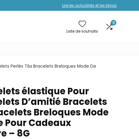
Lire les actualités et les blogs
0
Liste de souhaits
lets Perlés Tila Bracelets Breloques Mode De
lets élastique Pour
ets D’amitié Bracelets
racelets Breloques Mode
e Pour Cadeaux
re – 8G