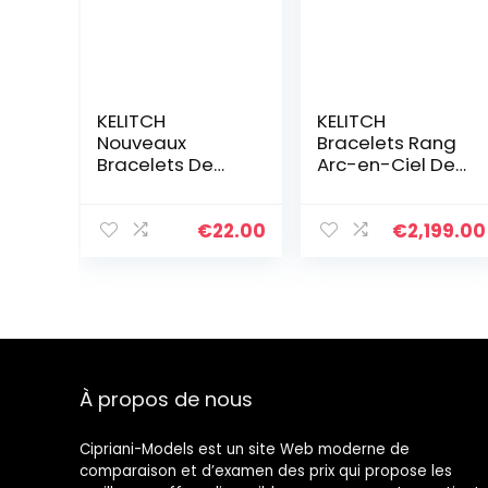
KELITCH
KELITCH
Nouveaux
Bracelets Rang
Bracelets De
Arc-en-Ciel De
Perles Tila
Plage Nouveau
Bracelets
Boho Bracelet
D’enveloppant
D’amitié Tressé
€
22.00
€
2,199.00
De Brins Multi
Cadeau D’été
Couleur
Bracelets en
Cuir
À propos de nous
Cipriani-Models est un site Web moderne de
comparaison et d’examen des prix qui propose les