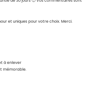
antie de 30 jours 🙂 Vos commentaires sont
amour et uniques pour votre choix. Merci.
et à enlever
ent mémorable.