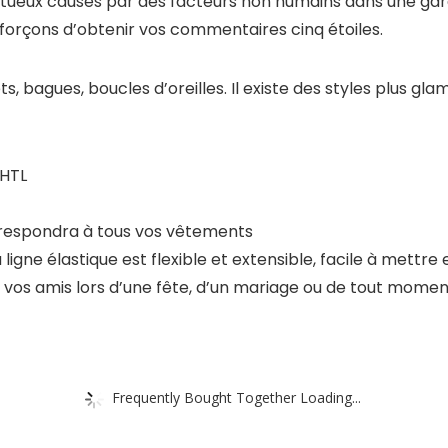
tueux causés par des facteurs non humains dans une gar
forçons d’obtenir vos commentaires cinq étoiles.
ts, bagues, boucles d’oreilles. Il existe des styles plus gl
,HTL
correspondra à tous vos vêtements
 ligne élastique est flexible et extensible, facile à mettre 
t vos amis lors d’une fête, d’un mariage ou de tout mom
Frequently Bought Together Loading...