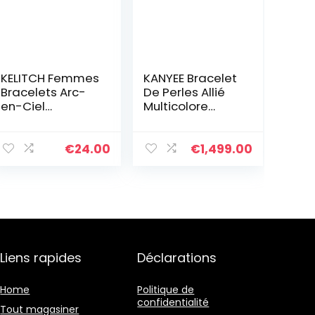
KELITCH Femmes
KANYEE Bracelet
Bracelets Arc-
De Perles Allié
en-Ciel
Multicolore
Bracelets en
Bracelets
Perles Tila
D’amitié
Bracelets
Réglables
€
24.00
€
1,499.00
Elastique
Cadeau Fait A
Colorés Fait À La
La Main pour
Main Bijoux
Femmes-017A
Liens rapides
Déclarations
Home
Politique de
confidentialité
Tout magasiner