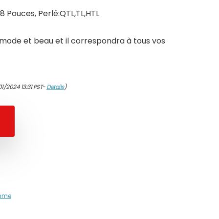
-8 Pouces, Perlé:QTL,TL,HTL
a mode et beau et il correspondra à tous vos
01/2024 13:31 PST-
Details
)
mme