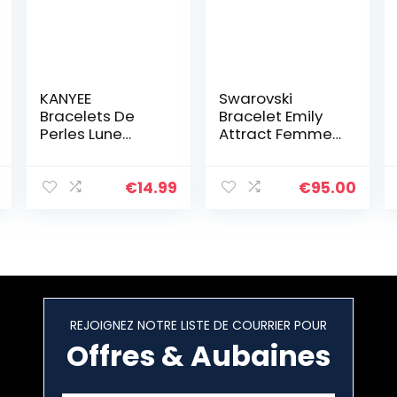
KANYEE
Swarovski
Bracelets De
Bracelet Emily
Perles Lune
Attract Femme,
Bracelet Rang
Coupe Ronde,
Coloré Bracelets
Métal Rhodié,
De Corde Faits à
Taille M, Blanc
€
14.99
€
95.00
La Main Pour
Femmes – 23I
REJOIGNEZ NOTRE LISTE DE COURRIER POUR
Offres & Aubaines