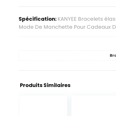
Spécification:
KANYEE Bracelets élas
Mode De Manchette Pour Cadeaux D’
Br
Produits Similaires