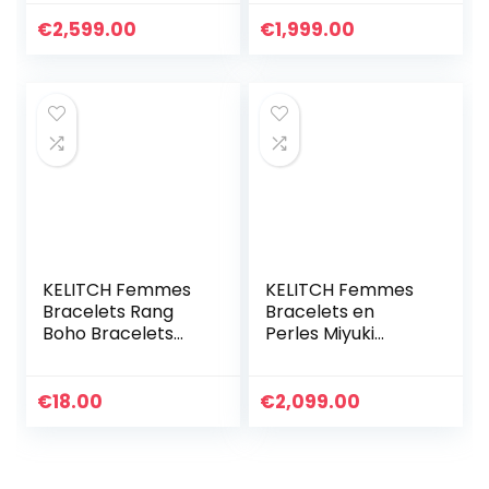
Colorés Bracelets
Plage Faits À La
Rang De Bonbons
Main Bracelets
€
2,599.00
€
1,999.00
Miyuki TILA Perles
Miyuki Pour
Femme
KELITCH Femmes
KELITCH Femmes
Bracelets Rang
Bracelets en
Boho Bracelets
Perles Miyuki
D’amitié En Miyuki
Bonbons Bracelets
Perles Bracelets
D’amitié Colorés
D’été Plage
Bracelets De Perle
€
18.00
€
2,099.00
Nouveau Bracelets
TILA Extensibles
Arc-en-ciel
Bijoux Fait À La
Main Vintage