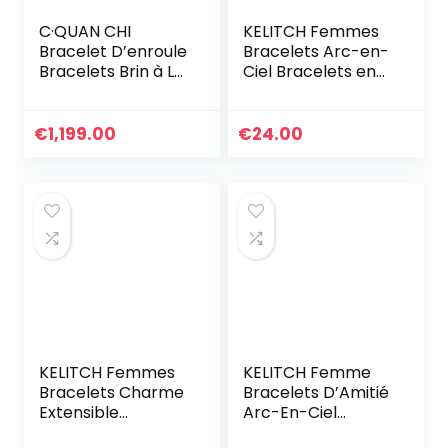
C·QUAN CHI
KELITCH Femmes
Bracelet D’enroule
Bracelets Arc-en-
Bracelets Brin à La
Ciel Bracelets en
Main D’amitié
Perles Tila
Bijoux De Bracelet
Bracelets Elastique
à Breloques Et
Colorés Fait À La
€
1,199.00
€
24.00
Imperméables
Main Bijoux
Pour Femme
Cadeau
D’anniversaire
Réglable
KELITCH Femmes
KELITCH Femme
Bracelets Charme
Bracelets D’Amitié
Extensible
Arc-En-Ciel
Bracelets D’amitié
Bracelets Rang De