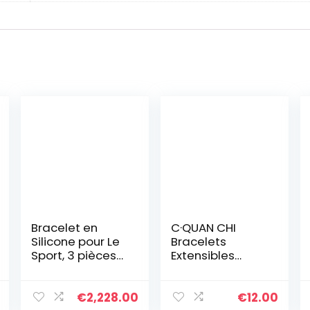
Bracelet en
C·QUAN CHI
Silicone pour Le
Bracelets
Sport, 3 pièces
Extensibles
Inspirational
Classiques Pour
Black Lives
Femmes
Matter
Bracelets
€
2,228.00
€
12.00