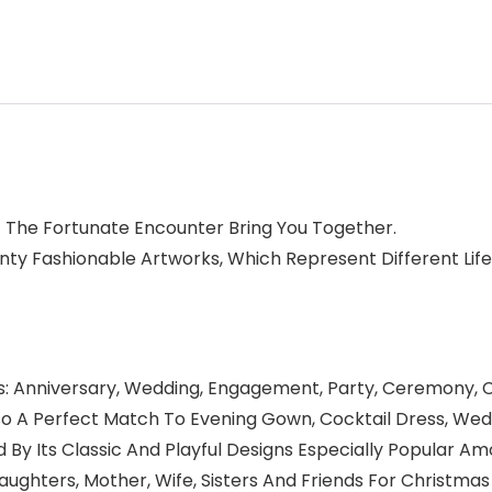
 The Fortunate Encounter Bring You Together.
nty Fashionable Artworks, Which Represent Different Life
ns: Anniversary, Wedding, Engagement, Party, Ceremony, Co
s Also A Perfect Match To Evening Gown, Cocktail Dress, W
By Its Classic And Playful Designs Especially Popular A
aughters, Mother, Wife, Sisters And Friends For Christma