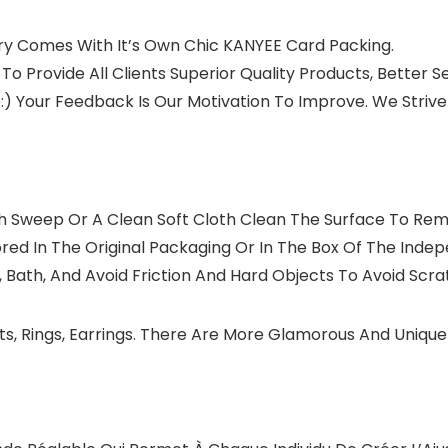
lry Comes With It’s Own Chic KANYEE Card Packing.
 To Provide All Clients Superior Quality Products, Better
Your Feedback Is Our Motivation To Improve. We Strive 
ush Sweep Or A Clean Soft Cloth Clean The Surface To Rem
tored In The Original Packaging Or In The Box Of The Inde
 Bath, And Avoid Friction And Hard Objects To Avoid Scra
s, Rings, Earrings. There Are More Glamorous And Unique 