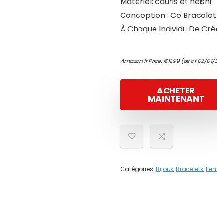
Matériel: cauris et heishi
Conception : Ce Bracelet
À Chaque Individu De Cré
Amazon.fr Price:
€
11.99
(as of 02/01/2
ACHETER
MAINTENANT
Catégories:
Bijoux
,
Bracelets
,
Fe