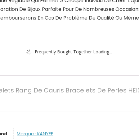
nde Réglable Qui Permet À Chaque Individu De Créer L’Aj
oration De Bijoux Parfaite Pour De Nombreuses Occasion
 Rembourserons En Cas De Problème De Qualité Ou Même Si
Frequently Bought Together Loading...
ets Rang De Cauris Bracelets De Perles HEI
and
Marque : KANYEE