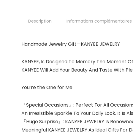
Description
Informations complémentaires
Handmade Jewelry Gift—
KANYEE JEWELRY
KANYEE
, Is Designed To Memory The Moment Of
KANYEE
Will Add Your Beauty And Taste With Ple
You’re the One for Me
『Special Occasions』
: Perfect For All Occasio
An Irresistible Sparkle To Your Daily Look. It I
『Huge Surprise』
: KANYEE JEWELRY Is Renowned 
Meaningful KANYEE JEWELRY As Ideal Gifts For D