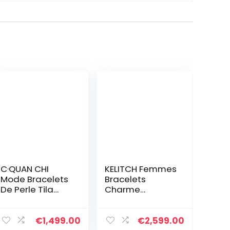
C·QUAN CHI
KELITCH Femmes
Mode Bracelets
Bracelets
De Perle Tila
Charme
Mixte Femmes
Extensible
Bracelets
Bracelets
Extensibles
D’amitié Colorés
€
1,499.00
€
2,599.00