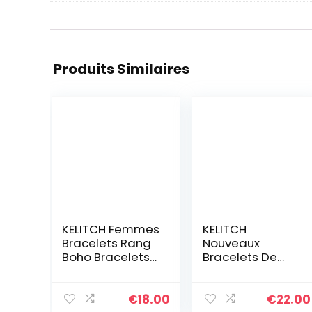
Produits Similaires
KELITCH Femmes
KELITCH
Bracelets Rang
Nouveaux
Boho Bracelets
Bracelets De
D’amitié En
Perles Tila
Miyuki Perles
Bracelets
Bracelets D’été
D’enveloppant
€
18.00
€
22.00