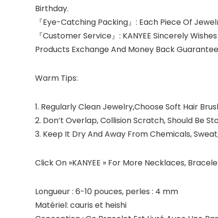
Birthday.
『Eye-Catching Packing』
: Each Piece Of Jewe
『Customer Service』
: KANYEE Sincerely Wishes
Products Exchange And Money Back Guarantee:) 
Warm Tips:
1. Regularly Clean Jewelry,Choose Soft Hair Br
2. Don’t Overlap, Collision Scratch, Should Be S
3. Keep It Dry And Away From Chemicals, Sweat,
Click On »
KANYEE
» For More Necklaces, Bracelet
Longueur : 6-10 pouces, perles : 4 mm
Matériel: cauris et heishi