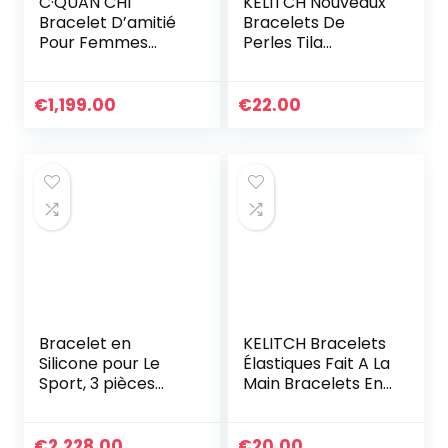
C·QUAN CHI
KELITCH Nouveaux
Bracelet D’amitié
Bracelets De
Pour Femmes
Perles Tila
Bracelet Réglable
Bracelets
Bijoux Bracelets En
D’enveloppant De
Corde Tressée à
Brins Multi Couleur
€
1,199.00
€
22.00
La Main
Bracelets en Cuir
Bracelet en
KELITCH Bracelets
Silicone pour Le
Élastiques Fait A La
Sport, 3 pièces
Main Bracelets En
Inspirational Black
Perles De Tila
Lives Matter
Coloré Bracelets
Wristband
Ligne Spécial Pour
€
2,228.00
€
20.00