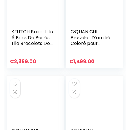
KELITCH Bracelets
C·QUAN CHI
À Brins De Perlés
Bracelet D’amitié
Tila Bracelets De
Coloré pour
Charme Bracelets
Femmes Bracelets
D’amitié Fait À La
Extensibles De
Main D’exquis pour
Perles Tila
€
2,399.00
€
1,499.00
Les Femmes Filles
Bracelets Charme
Bracelet
Personnalisé