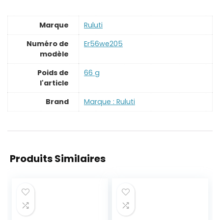
Marque
‎Ruluti
Numéro de
‎Er56we205
modèle
Poids de
‎66 g
l'article
Brand
Marque : Ruluti
Produits Similaires