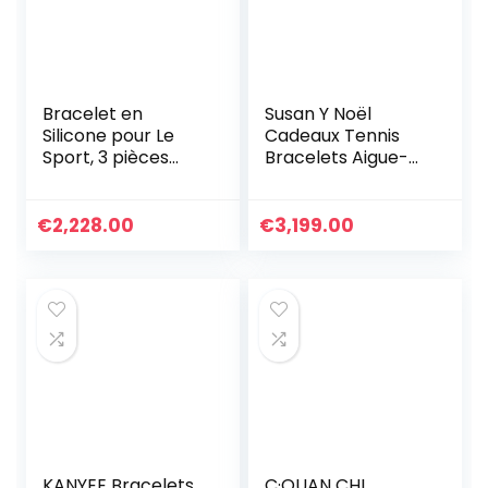
Bracelet en
Susan Y Noël
Silicone pour Le
Cadeaux Tennis
Sport, 3 pièces
Bracelets Aigue-
Inspirational Black
marine Bijoux pour
Lives Matter
femmes Cristal
Wristband
Bracelet Bijoux
€
2,228.00
€
3,199.00
Bracelet gravé en
Cadeaux pour
Silicone
femmes
Anniversaire
Personnalisé
Graduation
Cadeaux
d’anniversaire
pour Maman
Dames
KANYEE Bracelets
C·QUAN CHI