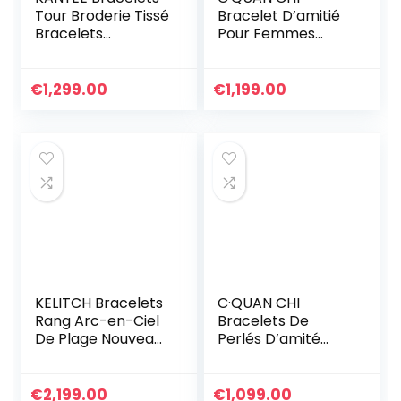
Tour Broderie Tissé
Bracelet D’amitié
Bracelets
Pour Femmes
Extensible Fait A La
Bracelet Réglable
Main Bracelet
Bijoux Bracelets En
Charm D’amitié
Corde Tressée à
€
1,299.00
€
1,199.00
Pour Femmes
La Main
Hommes
KELITCH Bracelets
C·QUAN CHI
Rang Arc-en-Ciel
Bracelets De
De Plage Nouveau
Perlés D’amité
Boho Bracelet
Bracelets Tissé à
D’amitié Tressé
La Main Bracelets
Cadeau D’été
Lettre Bracelets
€
2,199.00
€
1,099.00