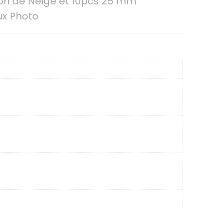
con de Neige et 10pcs 25 mm
ux Photo