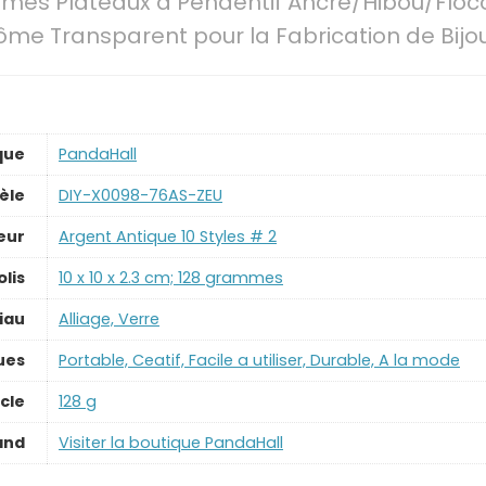
rmes Plateaux à Pendentif Ancre/Hibou/Flo
e Transparent pour la Fabrication de Bijo
que
‎PandaHall
èle
‎DIY-X0098-76AS-ZEU
eur
‎Argent Antique 10 Styles # 2
lis
‎10 x 10 x 2.3 cm; 128 grammes
iau
‎Alliage, Verre
ues
‎Portable, Ceatif, Facile a utiliser, Durable, A la mode
icle
‎128 g
and
Visiter la boutique PandaHall