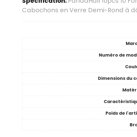
Spécification:
PandaHall 10pcs 10 Fo
Cabochons en Verre Demi-Rond à dôm
Mar
Numéro de mod
Coul
Dimensions du co
Matér
Caractéristiq
Poids de l'art
Br