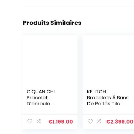
Produits Similaires
C·QUAN CHI
KELITCH
Bracelet
Bracelets À Brins
D’enroule
De Perlés Tila
Bracelets Brin à
Bracelets De
La Main D’amitié
Charme
Bijoux De
Bracelets
€
1,199.00
€
2,399.00
Bracelet à
D’amitié Fait À
Breloques Et
La Main D’exquis