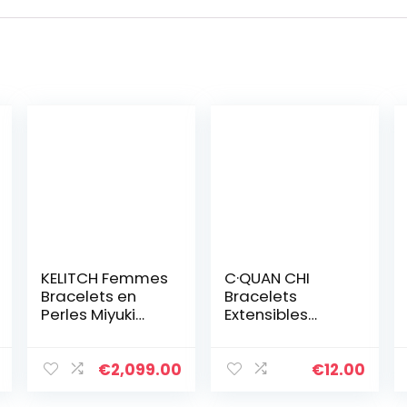
KELITCH Femmes
C·QUAN CHI
Bracelets en
Bracelets
Perles Miyuki
Extensibles
Bonbons
Classiques Pour
Bracelets
Femmes
D’amitié Colorés
Bracelets
€
2,099.00
€
12.00
Bracelets De
D’amitié En Perle
Perle TILA
Faites à La Main