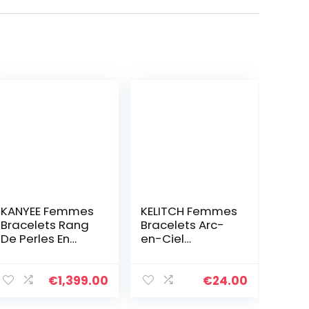
KANYEE Femmes
KELITCH Femmes
Bracelets Rang
Bracelets Arc-
De Perles En
en-Ciel
Heishi Bracelet
Bracelets en
pendentif En
Perles Tila
Perle De
Bracelets
€
1,399.00
€
24.00
Coquillage Doré
Elastique
Plaqué Fait A La
Colorés Fait À La