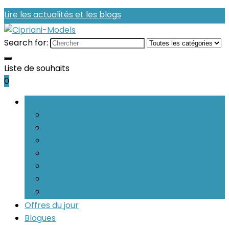
Lire les actualités et les blogs
Search for:
Liste de souhaits
0
Parcourir les catégories
Bracelets
Boucles d’oreilles
Bagues
Colliers
Parures
Pendentifs seuls et pièces
Charms et breloques
Offres du jour
Blogues