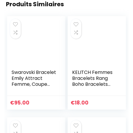
Produits Similaires
Swarovski Bracelet
KELITCH Femmes
Emily Attract
Bracelets Rang
Femme, Coupe
Boho Bracelets
Ronde, Métal
D’amitié En Miyuki
Rhodié, Taille M,
Perles Bracelets
Blanc
D’été Plage
€
95.00
€
18.00
Nouveau Bracelets
Arc-en-ciel