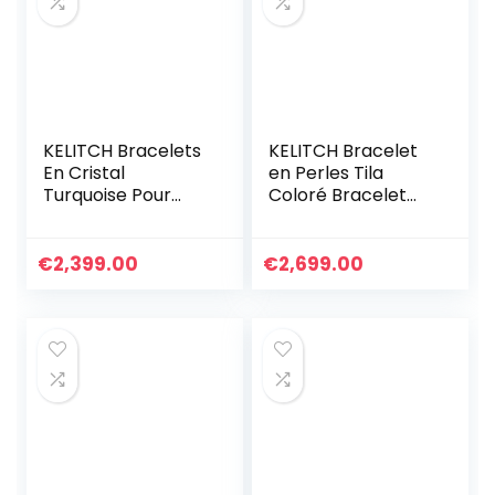
KELITCH Bracelets
KELITCH Bracelet
En Cristal
en Perles Tila
Turquoise Pour
Coloré Bracelet
Femmes Perles De
Réglable Femmes
Rocaille À
Bracelets De
Breloques Enroulé
Cristal Bijoux
€
2,399.00
€
2,699.00
En Cuir