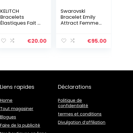
KELITCH
Swarovski
Bracelets
Bracelet Emily
Élastiques Fait A
Attract Femme,
La Main
Coupe Ronde,
Bracelets En
Métal Rhodié,
Perles De Tila
Taille M, Blanc
€
20.00
€
95.00
Coloré Bracelets
Ligne Spécial
Pour Femmes
(1A)
Liens rapides
Déclarations
Home
Politique de
confidentialité
Tout magasiner
termes et conditions
Blogues
Divulgation d’affiliation
Faire de la publicité