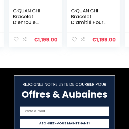
C·QUAN CHI
C·QUAN CHI
Bracelet
Bracelet
D’enroule
D’amitié Pour
Bracelets Brin à
Femmes
La Main D’amitié
Bracelet
Bijoux De
Réglable Bijoux
€
1,199.00
€
1,199.00
Bracelet à
Bracelets En
Breloques Et
Corde Tressée à
Imperméables
La Main
Pour Femme
Cadeau
D’anniversaire
Réglable
REJOIGNEZ NOTRE LISTE DE COURRIER POUR
Offres & Aubaines