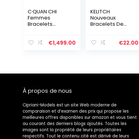
C·QUAN CHI
KELITCH
Femmes
Nouveaux
Bracelets
Bracelets De
Extensible
Perles Tila
Bracelet
Bracelets
D’amitié
D’enveloppant
€
1,499.00
€
22.00
Bracelets Rang
De Brins Multi
en Perles Miyuki
Couleur
Tila Colorés
Bracelets en
Cuir
À propos de nous
Cipriani-Models est un site Web moderne de
comparaison et d’examen des prix qui propose les
meilleures offres disponibles sur amazon et vous tient
au courant des derniers blogs ajoutés. Toutes les
images sont la propriété de leurs propriétaires
respectifs. Tout le contenu cité est dérivé de leurs