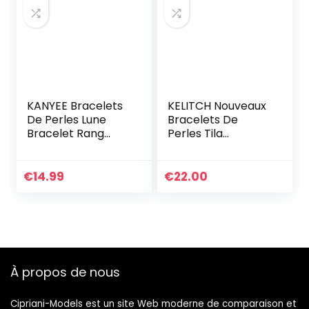
Pour Les Filles
KANYEE Bracelets
KELITCH Nouveaux
De Perles Lune
Bracelets De
Bracelet Rang
Perles Tila
Coloré Bracelets
Bracelets
De Corde Faits à
D’enveloppant De
La Main Pour
Brins Multi Couleur
€
14.99
€
22.00
Femmes – 23I
Bracelets en Cuir
À propos de nous
Cipriani-Models est un site Web moderne de comparaison et