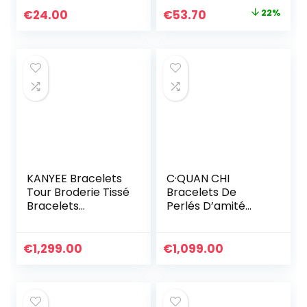
Colorés Fait À La
Le
Le
€
24.00
€
53.70
22%
Main Bijoux
prix
prix
initial
actuel
était :
est :
€69.00.
€53.70.
KANYEE Bracelets
C·QUAN CHI
Tour Broderie Tissé
Bracelets De
Bracelets
Perlés D’amité
Extensible Fait A La
Bracelets Tissé à
Main Bracelet
La Main Bracelets
Charm D’amitié
Lettre Bracelets
€
1,299.00
€
1,099.00
Pour Femmes
De Femme
Hommes
Bracelets De Plage
De Boho Bijoux De
Charm De Mode