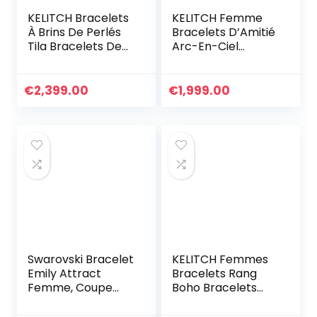
KELITCH Bracelets
KELITCH Femme
À Brins De Perlés
Bracelets D’Amitié
Tila Bracelets De
Arc-En-Ciel
Charme Bracelets
Bracelets Rang De
D’amitié Fait À La
Plage Faits À La
Main D’exquis pour
Main Bracelets
€
2,399.00
€
1,999.00
Les Femmes Filles
Miyuki Pour
Bracelet
Femme
Personnalisé
Swarovski Bracelet
KELITCH Femmes
Emily Attract
Bracelets Rang
Femme, Coupe
Boho Bracelets
Ronde, Métal
D’amitié En Miyuki
Rhodié, Taille M,
Perles Bracelets