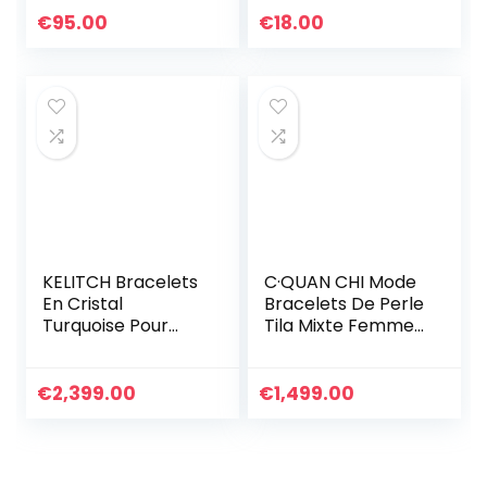
Blanc
D’été Plage
€
95.00
€
18.00
Nouveau Bracelets
Arc-en-ciel
KELITCH Bracelets
C·QUAN CHI Mode
En Cristal
Bracelets De Perle
Turquoise Pour
Tila Mixte Femmes
Femmes Perles De
Bracelets
Rocaille À
Extensibles
Breloques Enroulé
Bracelets Bons
€
2,399.00
€
1,499.00
En Cuir
Faits À La Main