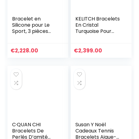
Bracelet en
KELITCH Bracelets
Silicone pour Le
En Cristal
Sport, 3 pièces
Turquoise Pour
Inspirational Black
Femmes Perles De
Lives Matter
Rocaille À
Wristband
Breloques Enroulé
€
2,228.00
€
2,399.00
Bracelet gravé en
En Cuir
Silicone
C·QUAN CHI
Susan Y Noël
Bracelets De
Cadeaux Tennis
Perlés D’amité
Bracelets Aigue-