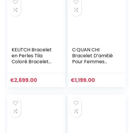
KELITCH Bracelet
C·QUAN CHI
en Perles Tila
Bracelet D’amitié
Coloré Bracelet
Pour Femmes
Réglable Femmes
Bracelet Réglable
Bracelets De
Bijoux Bracelets En
Cristal Bijoux
Corde Tressée à
€
2,699.00
€
1,199.00
La Main