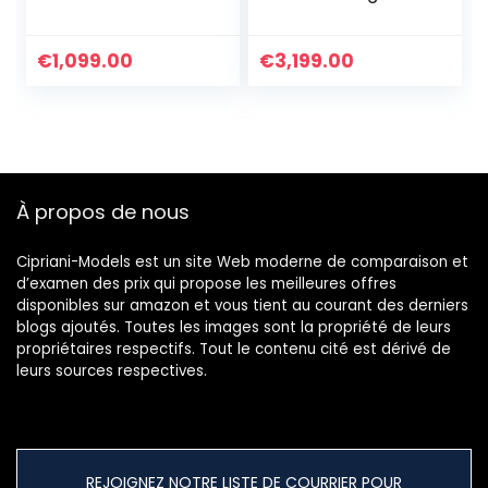
Bracelets Tissé à
marine Bijoux pour
La Main Bracelets
femmes Cristal
Lettre Bracelets
Bracelet Bijoux
€
1,099.00
€
3,199.00
De Femme
Cadeaux pour
Bracelets De Plage
femmes
De Boho Bijoux De
Anniversaire
Charm De Mode
Personnalisé
Pour Les Filles
Graduation
Cadeaux
À propos de nous
d’anniversaire
pour Maman
Dames
Cipriani-Models est un site Web moderne de comparaison et
d’examen des prix qui propose les meilleures offres
disponibles sur amazon et vous tient au courant des derniers
blogs ajoutés. Toutes les images sont la propriété de leurs
propriétaires respectifs. Tout le contenu cité est dérivé de
leurs sources respectives.
REJOIGNEZ NOTRE LISTE DE COURRIER POUR