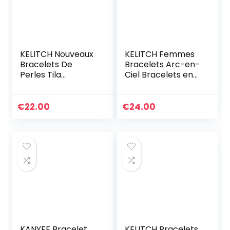
KELITCH Nouveaux
KELITCH Femmes
Bracelets De
Bracelets Arc-en-
Perles Tila
Ciel Bracelets en
Bracelets
Perles Tila
D’enveloppant De
Bracelets Elastique
Brins Multi Couleur
Colorés Fait À La
€
22.00
€
24.00
Bracelets en Cuir
Main Bijoux
KANYEE Bracelet
KELITCH Bracelets