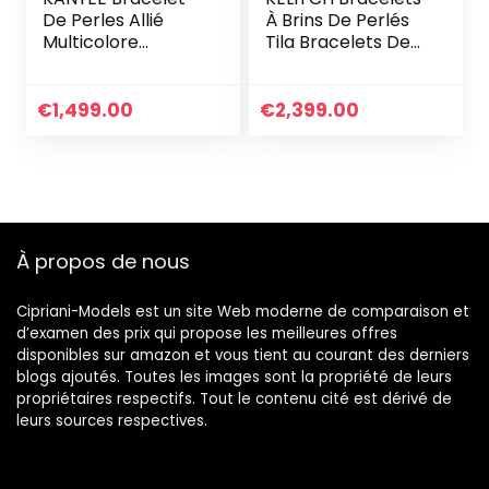
De Perles Allié
À Brins De Perlés
Multicolore
Tila Bracelets De
Bracelets D’amitié
Charme Bracelets
Réglables Cadeau
D’amitié Fait À La
Fait A La Main pour
Main D’exquis pour
€
1,499.00
€
2,399.00
Femmes-017A
Les Femmes Filles
Bracelet
Personnalisé
À propos de nous
Cipriani-Models est un site Web moderne de comparaison et
d’examen des prix qui propose les meilleures offres
disponibles sur amazon et vous tient au courant des derniers
blogs ajoutés. Toutes les images sont la propriété de leurs
propriétaires respectifs. Tout le contenu cité est dérivé de
leurs sources respectives.