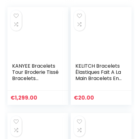
KANYEE Bracelets
KELITCH Bracelets
Tour Broderie Tissé
Élastiques Fait A La
Bracelets
Main Bracelets En
Extensible Fait A La
Perles De Tila
Main Bracelet
Coloré Bracelets
Charm D’amitié
Ligne Spécial Pour
€
1,299.00
€
20.00
Pour Femmes
Femmes (1A)
Hommes