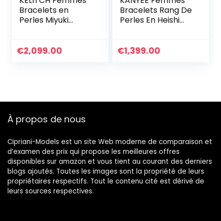
KELITCH Femmes
KANYEE Femmes
Bracelets en
Bracelets Rang De
Perles Miyuki
Perles En Heishi
Bonbons Bracelets
Bracelet pendentif
D’amitié Colorés
En Perle De
Bracelets De Perle
Coquillage Doré
€
2,099.00
€
1,399.00
TILA Extensibles
Plaqué Fait A La
Bijoux Fait À La
Main Bracelet
Main Vintage
D’amitié Bohémien
À propos de nous
Cipriani-Models est un site Web moderne de comparaison et
d’examen des prix qui propose les meilleures offres
disponibles sur amazon et vous tient au courant des derniers
blogs ajoutés. Toutes les images sont la propriété de leurs
propriétaires respectifs. Tout le contenu cité est dérivé de
leurs sources respectives.