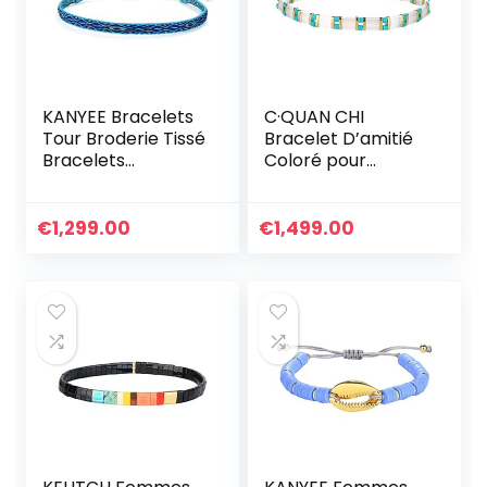
KANYEE Bracelets
C·QUAN CHI
Tour Broderie Tissé
Bracelet D’amitié
Bracelets
Coloré pour
Extensible Fait A La
Femmes Bracelets
Main Bracelet
Extensibles De
Charm D’amitié
Perles Tila
€
1,299.00
€
1,499.00
Pour Femmes
Bracelets Charme
Hommes