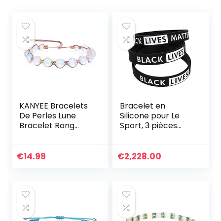
KANYEE Bracelets
Bracelet en
De Perles Lune
Silicone pour Le
Bracelet Rang
Sport, 3 pièces
Coloré Bracelets
Inspirational Black
De Corde Faits à
Lives Matter
La Main Pour
Wristband
€
14.99
€
2,228.00
Femmes – 23I
Bracelet gravé en
Silicone